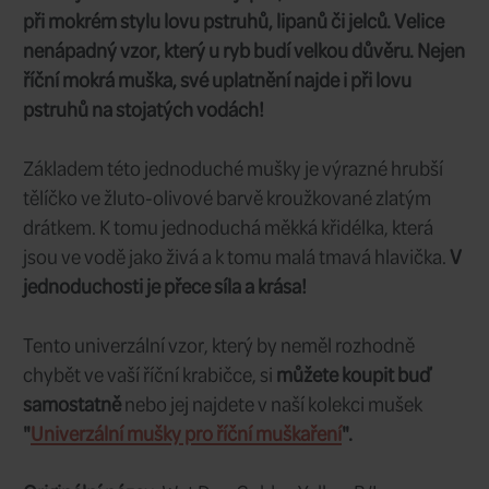
16
Velikost:
49 CZK
Cena/ks:
Sklad:
nedostupné
Dodání:
Velice jednoduchá mokrá jepka, ale o t
při mokrém stylu lovu pstruhů, lipanů či