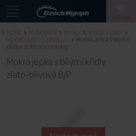
HOME
MUŠKAŘENÍ
MUŠKY
MO
MOKRÉ MUŠKY S KŘIDÉLKY
MOKRÁ J
KŘÍDLY ZLATO-OLIVOVÁ B/ ...
Mokrá jepka s bílými kří
zlato-olivová B/P