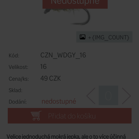
Nedostupn
+ 
CZN_WDGY_16
Kód: