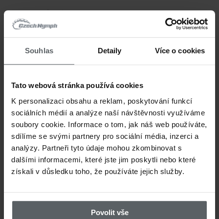
samostatně
nebo jej najdete v naší kol
"
Univerzální mušky pro říční muškaření
Souhlas
Detaily
Více o cookies
Originální název:
Wet Dun Golden Yello
Tato webová stránka používá cookies
Výrobce:
CzechNymph
K personalizaci obsahu a reklam, poskytování funkcí
sociálních médií a analýze naší návštěvnosti využíváme
soubory cookie. Informace o tom, jak náš web používáte,
SOUVISEJÍCÍ
sdílíme se svými partnery pro sociální média, inzerci a
analýzy. Partneři tyto údaje mohou zkombinovat s
dalšími informacemi, které jste jim poskytli nebo které
získali v důsledku toho, že používáte jejich služby.
Související produkty
Povolit vše