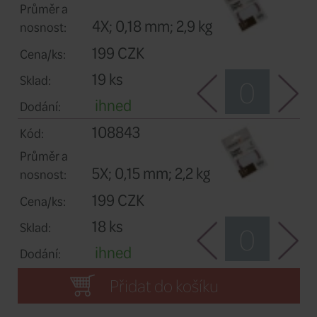
108841
Kód:
Průměr a
3X; 0,20 mm; 3,7 kg
nosnost:
199 CZK
Cena/ks:
19 ks
Sklad:
ihned
Dodání:
108842
Kód:
Průměr a
4X; 0,18 mm; 2,9 kg
nosnost: