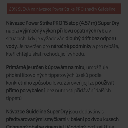
199 CZK
Cena/ks:
19 ks
Sklad:
ihned
Dodání:
108843
Kód:
Průměr a
5X; 0,15 mm; 2,2 kg
nosnost:
199 CZK
Cena/ks:
18 ks
Sklad:
ihned
Dodání: