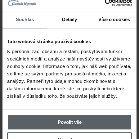
sama o sobě dokáže vyplašit. To platí z
vodě a na klidné hladině. Pro
úspěch
je
Souhlas
Detaily
Více o cookies
aby
muška dopadla jemně jako chmýří a
přirozeně
po delší dobu.
Tato webová stránka používá cookies
K personalizaci obsahu a reklam, poskytování funkcí
Další situací, která
vyžaduje delší drifty
sociálních médií a analýze naší návštěvnosti využíváme
soubory cookie. Informace o tom, jak náš web používáte,
proudy
, kde pstruzi často stojí v klidně
sdílíme se svými partnery pro sociální média, inzerci a
Právě zde
návazec
Super Dry
vyniká
–
p
analýzy. Partneři tyto údaje mohou zkombinovat s
dalšími informacemi, které jste jim poskytli nebo které
delšího tippetu lze snadno vytvořit dos
získali v důsledku toho, že používáte jejich služby.
Díky možnosti přizpůsobení vlastním p
návazec Super Dry navržen jako
mimoř
Povolit vše
univerzální
. Stačí navázat
tippetový kr