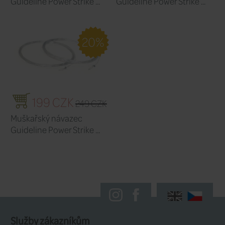
Vyrobeno v Japonsku z materiálů nejvy
Hydrofobní povrchová úprava pro niž
vody a delší životnost.
Odborně navržený taper, který si mů
přizpůsobit přidáním špičky nebo jed
Ideální pro dlouhé drifty bez odporu 
kontrolovanou rezervou v návazci.