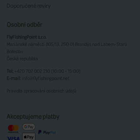
Výrobce:
Guideline
SOUVISEJÍCÍ
Související produkty
20%