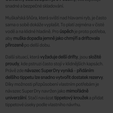
20% SLEVA na návzace Power Strike PRO zn
Návazec Power Strike PRO 15 stop (4,5
nabízí
výjimečný výkon při lovu opatrn
situacích, kdy je vyžadován
dlouhý dri
vody
. Je navržen pro
náročné podmínk
kteří chtějí získat rozhodující výhodu.