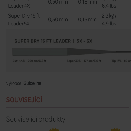
vhodný pro všechny třídy muškařských
Mírně jemnější butt a taper zajišťují do
rovnováhu mezi rychlostí a přetočení
usnadňuje kontrolu potřebné rezervy (s
tippetu.
Naopak vyšší rychlost špičky 
„rovné“ a přesné doručení mušky tam, k
potřeba
, například při lovu na stojatýc
Společnost
Guideline
používá prémio
nylonové materiály
, které jsou uprave
jejích specifikací pro výrobu
kónických