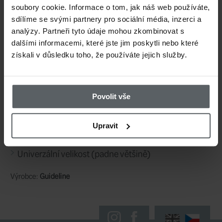
rychleschnoucí tkaniny odolné vůči sk
soubory cookie. Informace o tom, jak náš web používáte,
sdílíme se svými partnery pro sociální média, inzerci a
účinným odvodem vlhkosti
.
analýzy. Partneři tyto údaje mohou zkombinovat s
dalšími informacemi, které jste jim poskytli nebo které
získali v důsledku toho, že používáte jejich služby.
Jedná se o
specializovanou kšiltovku
ur
rybáře zaměřené na sight fishing
, vyb
Povolit vše
který je delší i širší než u běžných mode
přímého slunečního světla dopadajícího
Upravit
sluneční brýle je
klíčové pro zachování
vidění při lovu druhů, jako jsou pstruzi
permit v čisté a mělké vodě
.
Kšiltovka je opatřena
černou spodní str