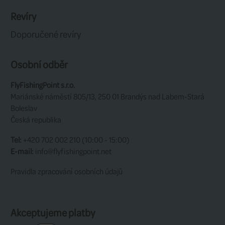
Nastavitelný pásek za krk
Univerzální velikost (padne většině)
Výrobce:
Guideline
Služby zákazníkům
Kontakt