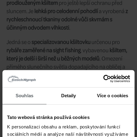
1 124 CZK
Cena/ks:
Sklad:
nedostupné
Dodání:
Kšiltovka Guideline Longbill Solartech 
Souhlas
Detaily
Více o cookies
model
z materiálu Supplex
ve světle kh
Tato webová stránka používá cookies
prodlouženým kšiltem
pro ještě lepší 
K personalizaci obsahu a reklam, poskytování funkcí
sluncem. Je
lehká pro celodenní pohod
sociálních médií a analýze naší návštěvnosti využíváme