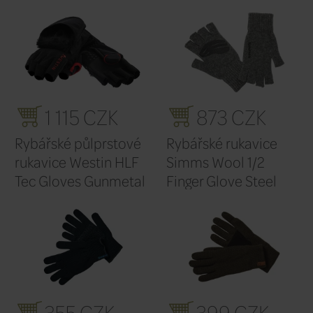
1 748 CZK
1 
Rybářské rukavice
Rybářské
Simms LW Wool Tech
Simms S
Glove Carbon
SunGlove
750 CZK
23