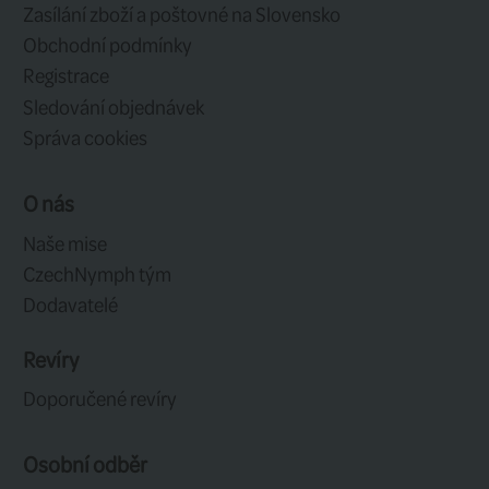
469 CZK
99
Rybářské rukavice
Rybářské
Kinetic Wind Stop
Simms F
Fold Over Mitt Black
Finger G