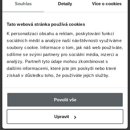
rukavice Westin HLF
Simms W
Souhlas
Detaily
Více o cookies
Tec Gloves Gunmetal
Finger G
Tato webová stránka používá cookies
K personalizaci obsahu a reklam, poskytování funkcí
sociálních médií a analýze naší návštěvnosti využíváme
soubory cookie. Informace o tom, jak náš web používáte,
sdílíme se svými partnery pro sociální média, inzerci a
analýzy. Partneři tyto údaje mohou zkombinovat s
dalšími informacemi, které jste jim poskytli nebo které
získali v důsledku toho, že používáte jejich služby.
355 CZK
39
Povolit vše
Rybářské rukavice
Rybářské
Kinetic Merino Wool
Kinetic 
Upravit