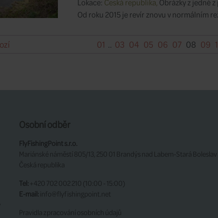
Lokace:
Česká republika,
Obrázky z jedné z
Od roku 2015 je revír znovu v normálním r
ozí
01
..
03
04
05
06
07
08
09
Osobní odběr
FlyFishingPoint s.r.o.
Mariánské náměstí 805/13, 250 01 Brandýs nad Labem-Stará Boleslav
Česká republika
Tel:
+420 702 002 210 (10:00 - 15:00)
E-mail:
info@flyfishingpoint.net
y
Pravidla zpracování osobních údajů