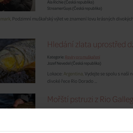
Ála Richie
(Česká republika)
StreamerGuys
(Česká republika)
mark,
Podzimní muškařský výlet ve znamení lovu krásných divoký
Hledání zlata uprostřed 
Kategorie:
Revíry pro muškaření
Jozef Nevedel
(Česká republika)
Lokace:
Argentina,
Vydejte se spolu s naší n
divoké řece Rio Dorado ...
Mořští pstruzi z Rio Galle
Kategorie:
Revíry pro muškaření
Jozef Nevedel
(Česká republika)
Lokace:
Argentina,
Nechte se inspirovat naš