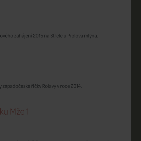
ového zahájení 2015 na Střele u Piplova mlýna.
y západočeské říčky Rolavy v roce 2014.
eku Mže 1