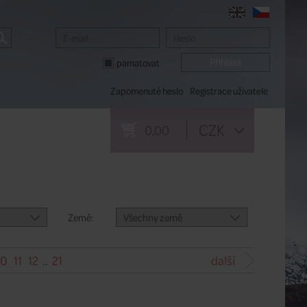
pamatovat
Zapomenuté heslo
Registrace uživatele
CZK
0,00
Země:
Všechny země
10
11
12
..
21
další