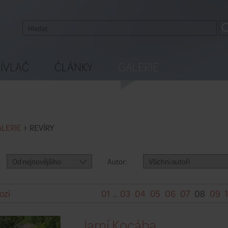
ÍVLAČ
ČLÁNKY
GALERIE
LERIE
REVÍRY
Od nejnovějšího
Autor:
Všichni autoři
ozí
01
..
03
04
05
06
07
08
09
Jarní Kocába