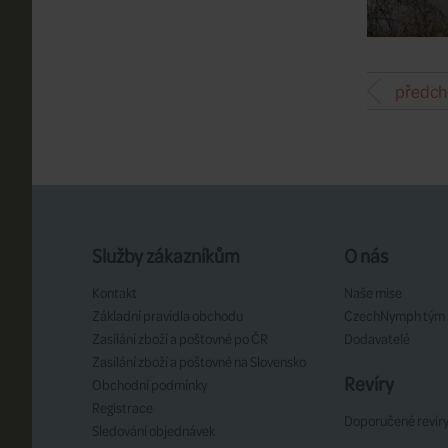
předch
Služby zákazníkům
O nás
Kontakt
Naše mise
Základní pravidla obchodu
CzechNymph tým
Zasílání zboží a poštovné po ČR
Dodavatelé
Zasílání zboží a poštovné na Slovensko
Revíry
Obchodní podmínky
Registrace
Doporučené revír
Sledování objednávek