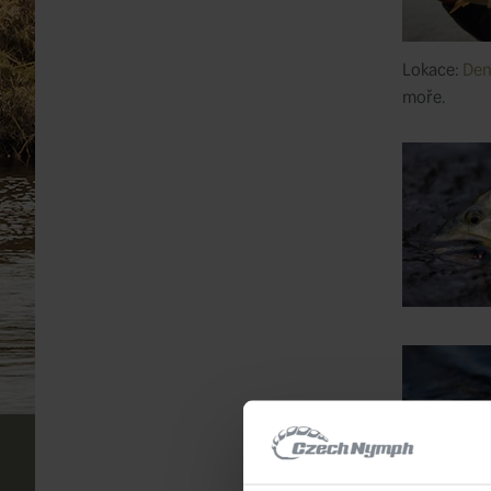
Lokace:
Den
moře.