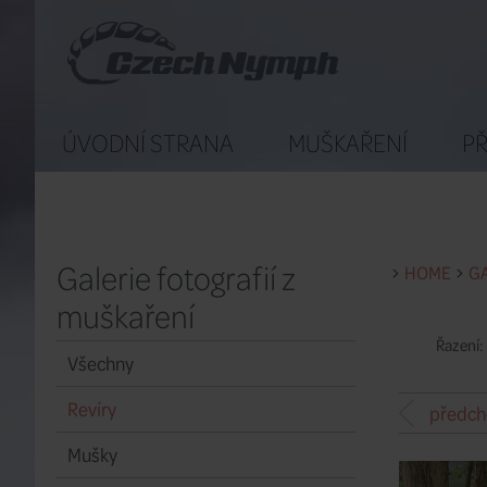
ÚVODNÍ STRANA
MUŠKAŘENÍ
PŘ
Galerie fotografií z
HOME
GA
muškaření
Řazení:
Všechny
Revíry
předch
Mušky