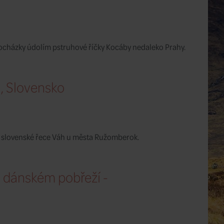
rocházky údolím pstruhové říčky Kocáby nedaleko Prahy.
, Slovensko
 slovenské řece Váh u města Ružomberok.
 dánském pobřeží -