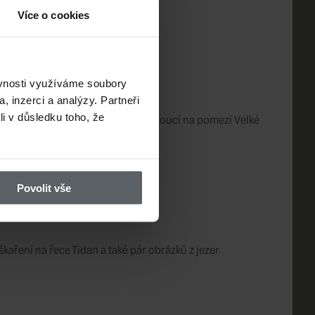
Více o cookies
ěvnosti využíváme soubory
, inzerci a analýzy. Partneři
řítok Váhu. Krásná horská říčka tekoucí na pomezí Velké
li v důsledku toho, že
Tidan, Švédsko
Povolit vše
aření na řece Tidan a také pár obrázků z jezer