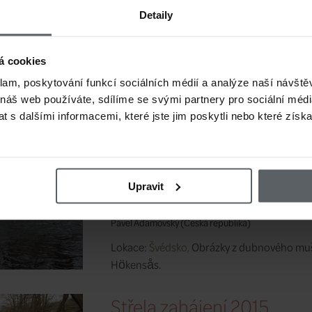
argentinskou přírodou až ...
Detaily
Revúca, Slovensko
á cookies
Kategorie:
Revíry pro muškaření
klam, poskytování funkcí sociálních médií a analýze naší návšt
Pavel Adamovský
(Česká republika)
 náš web používáte, sdílíme se svými partnery pro sociální média
Lokace:
Slovensko,
Revúca je levostranný p
 s dalšími informacemi, které jste jim poskytli nebo které získa
Fatry a Nízkých Tater.
Jarní muškaření na řece 
Upravit
Kategorie:
Revíry pro muškaření
Pavel Adamovský
(Česká republika)
Lokace:
Švédsko,
Obrázky z dubnového mušk
Hökensås.
Střela zahájení 2015