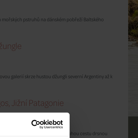
ch mořských pstruhů na dánském pobřeží Baltského
džungle
ovou galerií skrze hustou džungli severní Argentiny až k
gos, Jižní Patagonie
í novou galerií a vydejte se na dlouhou cestu drsnou