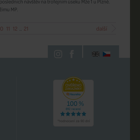
 posledních návštěv na trofejním úseku Mže 1 u Plzně.
ežimu MP.
10
11
12
..
21
další