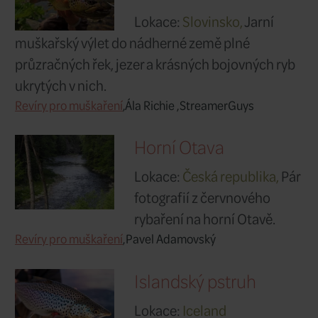
Řeka San, P
Lokace:
Poland
výlet na jednu 
nejkrásnějších
lipanových řek.
Revíry pro muškaření
Martin Lupták
Jarní muška
Slovinsko
Lokace:
Slovin