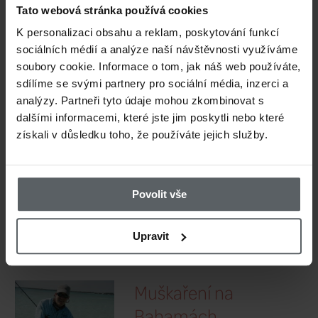
Tato webová stránka používá cookies
Islandský p
K personalizaci obsahu a reklam, poskytování funkcí
sociálních médií a analýze naší návštěvnosti využíváme
soubory cookie. Informace o tom, jak náš web používáte,
Lokace:
Icelan
sdílíme se svými partnery pro sociální média, inzerci a
analýzy. Partneři tyto údaje mohou zkombinovat s
Revíry pro muška
dalšími informacemi, které jste jim poskytli nebo které
Nevedel
získali v důsledku toho, že používáte jejich služby.
Greenstone 
Povolit vše
New Zeala
Upravit
Lokace:
New Z
Revíry pro muškaření
Jakub Kanok