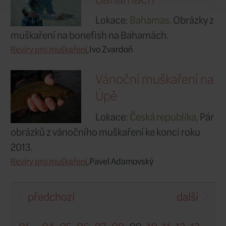
Střela u Ra
Lokace:
Česká 
Obrázky z mušk
našeho nejmen
Rabštejn nad Střelou.
Revíry pro muškaření
Pavel Adamovský
Kaitum, Švé
duben 2014