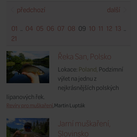
Země:
Všechny země
předchozí
01
..
04
05
06
07
08
09
10
21