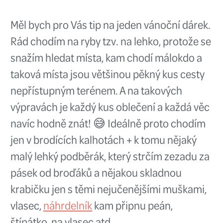
jdete.
Nejlepší je za mě v tomto 
Simms Taco Bag
, do které se vej
kalhoty, tak i brodící boty, a to 
dvoje! Navíc ji lze krásně rozep
rozprostřít na zem a vy se tak m
pohodlně převléci bez toho, aniž
ponožkách hopsali po holé zemi
naopak po rybaření nebudete zb
mokré nohavice po zemi a nabal