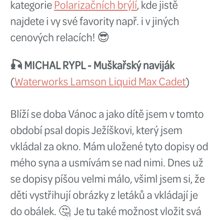
doufám, že chodíš na Czechny
Poznámka:
V kategorii
Termoprá
fleecové spodky od Guideline na
mimo-jiné i další zateplené podv
např. od značek Simms nebo Kin
🎣 TONDA
PLESKAČ -
Rybářské brýle