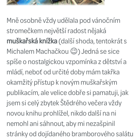
dokonce i na TOP vánočním dárk
Takže se v klidu usaďte, nalijte s
čokoládu nebo domácí vaječňák
inspirovat našimi tipy!