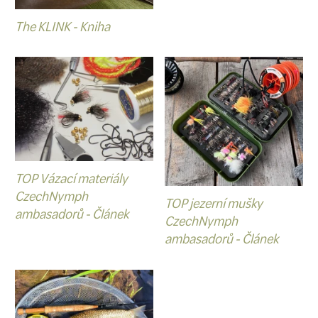
většinou kupujeme přesně podl
preferencí a trefit se tak do naš
není snadné. A přiznejme si, vyb
potřebného a nepotřebného má
až.
Chytře zvolenou knížkou udě
vždy.
Na CzechNymph je spousta krás
pro každého muškaře. Začátečn