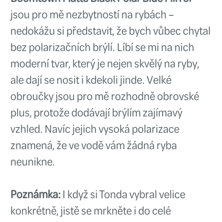
Guideline Thermo 
Mám totiž jedny staré podvlíkačk
potřeba upgradovat. Na spodká
Guideline se mi libí, že jsou z mi
jsou takřka až ke krku. Takže noh
v maximálním v teple a pohodlí.
chce člověk věnovat podzimním
zimnímu muškaření, tak jsou ty
nedílnou součástí výbavy. Tak Je