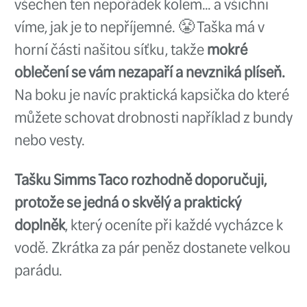
precizně.
Design je moderní a
minimalistický, což je pro mě os
Brzdný systém je plynulý a úči
Liquid Max Cadet nabízí doslov
brzdnou sílu
, kterou lze snadno
jak pro menší, tak i pro větší ryb
je cítit, jak moc je brzda citlivá a
okamžicích se chová velmi spole