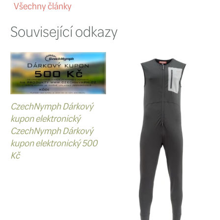
jen v brodících kalhotách + k to
malý lehký podběrák, který strč
pásek od broďáků a nějakou sk
krabičku jen s těmi nejučenější
vlasec,
náhrdelník
kam připnu p
štípátko na vlasec atd…
Bohužel už ale nezbývá místo nap
nějakou tu sváču a třeba i náhra
plovoucí šňůrou pro případ, že 