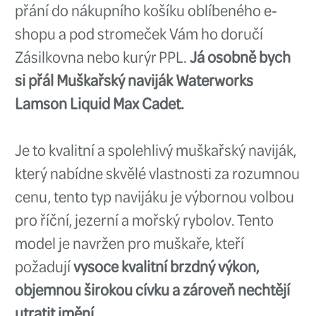
(
Smith Optics Boomtown Matte 
Blue Mirror
)
Tento dárek bych si pod strom
opravdu přál.
Polarizační brýle 
Boomtown Matte Black Polar Blu
jsou pro mě nezbytností na rybá
nedokážu si představit, že bych
bez polarizačních brýlí. Líbí se 
moderní tvar, který je nejen skvě