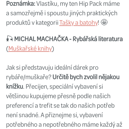
doplněk
, který oceníte při každ
vodě. Zkrátka za pár peněz dost
parádu.
Poznámka:
Pod toto se mohu p
mám 2 Taco Bag, ve kterých pře
brodících kalhot a bot i tubusy 
9 stopými pruty, rybářské i náhr
oblečení a zkrátka vše, co v dan
den potřebuji. A když jedu na ryb