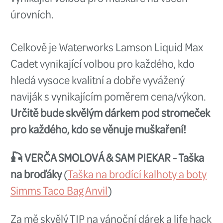
Je to kvalitní a spolehlivý muška
který nabídne skvělé vlastnosti
cenu, tento typ navijáku je výb
pro říční, jezerní a mořský rybol
model je navržen pro muškaře, k
požadují
vysoce kvalitní brzdný 
objemnou širokou cívku a zárov
utratit jmění.