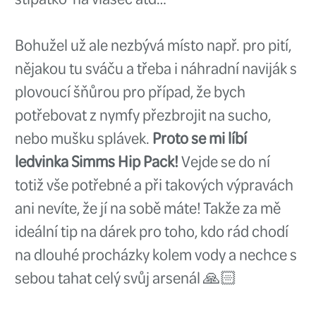
všechen ten nepořádek kolem... 
víme, jak je to nepříjemné. 😤 T
horní části našitou síťku, takže
oblečení se vám nezapaří a nevz
Na boku je navíc praktická kapsi
můžete schovat drobnosti napří
nebo vesty.
Tašku Simms Taco rozhodně dop
protože se jedná o skvělý a prak