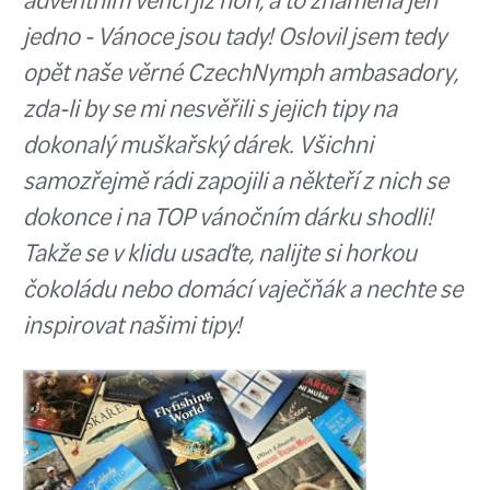
Richie
Z trouby voní cukroví, Ježíšek s
dopisy z oken odnesl, některé sv
adventním věnci již hoří, a to z
jedno - Vánoce jsou tady! Oslovi
opět naše věrné CzechNymph 
zda-li by se mi nesvěřili s jejich 
dokonalý muškařský dárek. Všic
samozřejmě rádi zapojili a někteř