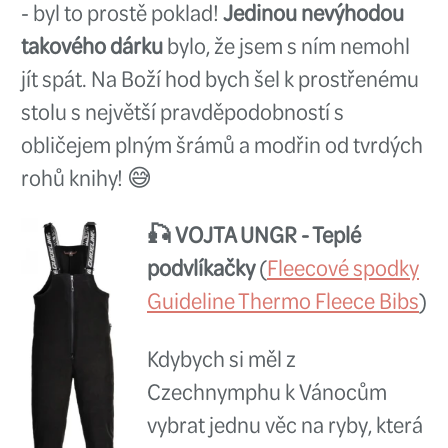
Mně osobně vždy udělala pod 
stromečkem největší radost něj
muškařská knížka
(další shoda, 
Michalem Machačkou 😉) Jedná 
spíše o nostalgickou vzpomínka z
mládí, neboť od určité doby má
okamžitý přístup k novým muš
publikacím, ale velice dobře si p
jsem si celý zbytek Štědrého ve