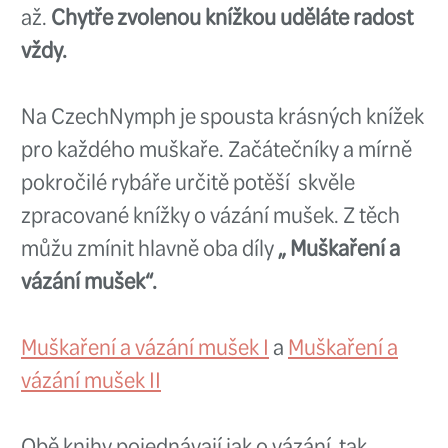
dní, beru je obě a parádně "pohlt
důležité! ✊
A jak to vidí Sam?
Když se zamyslím
nad správným
vánočním dárkem pro muškaře, 
především
užitečný, praktický a