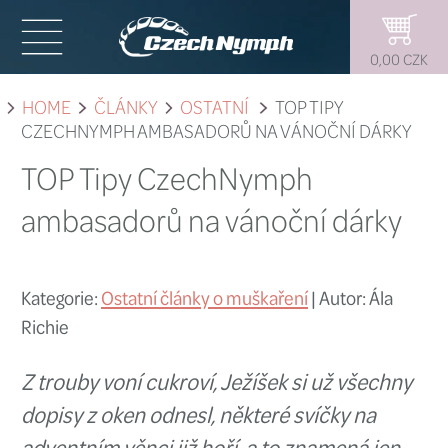
HOME
ČLÁNKY
OSTATNÍ
TOP 
CZECHNYMPH AMBASADORŮ NA VÁN
TOP Tipy CzechNymph
ambasadorů na vánočn
Kategorie:
Ostatní články o muškaření