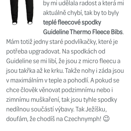
novou knihu prohlížel, nikdo dalš
nemohl ani sáhnout, aby mi neza
stránky od dojídaného brambor
- byl to prostě poklad!
Jedinou 
takového dárku
bylo, že jsem s
jít spát. Na Boží hod bych šel k
stolu s největší pravděpodobnos
obličejem plným šrámů a modři
rohů knihy! 😅