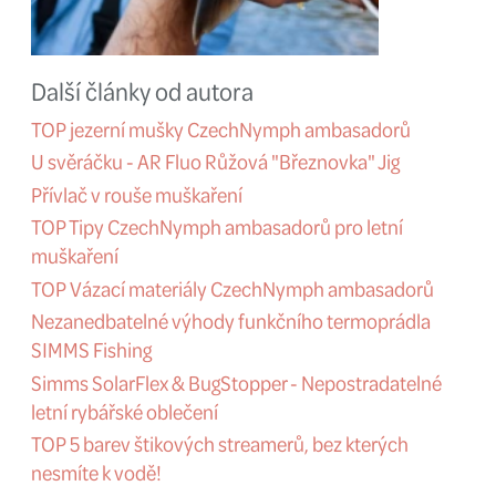
Pack
)
Měl bych pro Vás tip na jeden vá
Rád chodím na ryby tzv. na lehk
snažím hledat místa, kam chodí
taková místa jsou většinou pěkn
nepřístupným terénem. A na ta
výpravách je každý kus oblečení
navíc hodně znát! 😅 Ideálně p