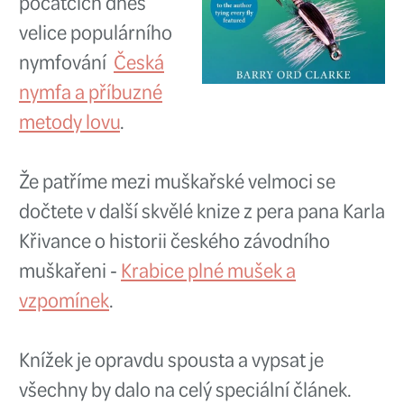
přenášení brodícího oblečení, m
po rozepnutí tvar kruhu, takže 
najednou výbornou plochu pro 
brodících kalhot.
Neoprenové brodící ponožky se
nebudou moct ušpinit od okolní
bláta, což
přispěje k delší životn
brodících kalhot.