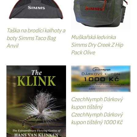
Poznámka:
Vlastíku, my ten Hi
a samozřejmě i spoustu jiných 
produktů v kategorii
Tašky a bat
🎣
MICHAL MACHAČKA - Rybářsk
(
Muškařské knihy
)
Jak si představuju ideální dárek
rybáře/muškaře?
Určitě bych zv
knížku
. Přecijen, speciální vybav