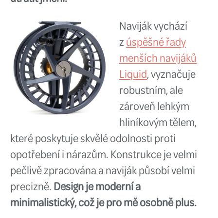
ale dají se nosit i kdekoli jinde. V
obroučky jsou pro mě rozhodně
plus, protože dodávají brýlím za
vzhled. Navíc jejich vysoká pola
znamená, že ve vodě vám žádná
neunikne.
Poznámka:
I když si Tonda vybral
konkrétně, jistě se mrkněte i do 