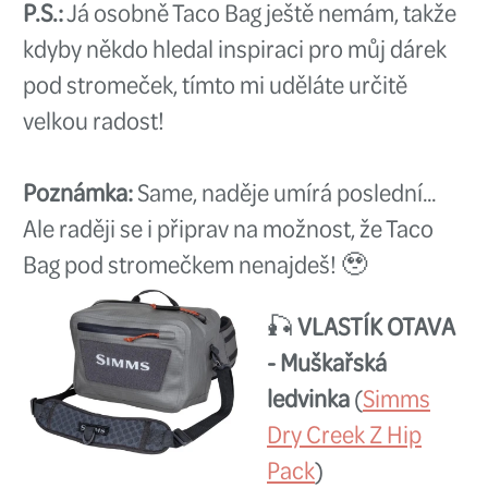
🎣
VERČA SMOLOVÁ & SAM PIEK
na broďáky
(
Taška na brodící ka
Simms Taco Bag Anvil
)
Za mě skvělý TIP na vánoční dáre
pro vycházky k vodě je
taška na 
kalhoty a boty
. Ideálně dostateč
bytelná s kvalitním zipem a pra
uchem, do které vše zabalíte, ča