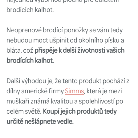
Jeho kvalita, spolehlivost a výko
vynikající volbou pro muškaře n
úrovních.
Celkově je Waterworks Lamson 
Cadet vynikající volbou pro kaž
hledá vysoce kvalitní a dobře v
naviják s vynikajícím poměrem 
Určitě bude skvělým dárkem po
pro každého, kdo se věnuje muš