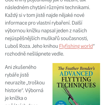
neměl představovat příliš velko
zátěž
pro naši rodinu a drahé po
Proto bych si jako vánoční dáre
vybral
tašku na brodící kalhoty 
Bag
. Jedná se o praktickou tašku
půlkruhu, do které se vám vejdo
brodící boty
, kalhoty a případně 
podběrákem. Na rozdíl od jakékol
tašky, kterou byste mohli chtít p