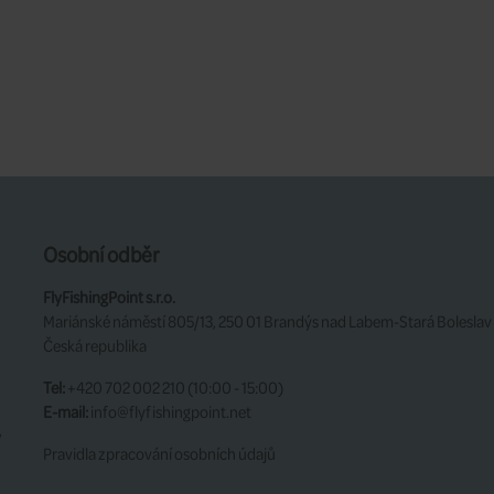
Osobní odběr
FlyFishingPoint s.r.o.
Mariánské náměstí 805/13, 250 01 Brandýs nad Labem-Stará Boleslav
Česká republika
Tel:
+420 702 002 210 (10:00 - 15:00)
E-mail:
info@flyfishingpoint.net
y
Pravidla zpracování osobních údajů