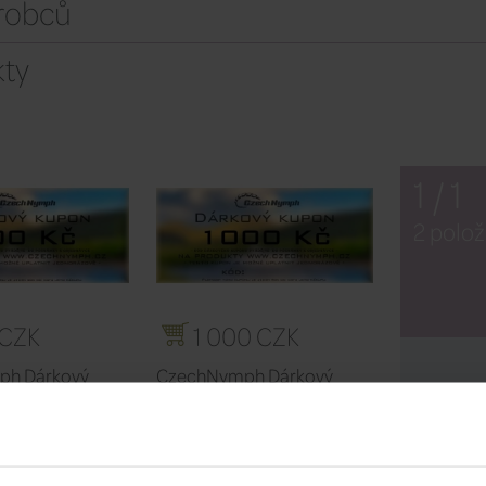
ýrobců
ty
1 / 1
2 polož
 CZK
1 000 CZK
ph Dárkový
CzechNymph Dárkový
tronický
kupon tištěný