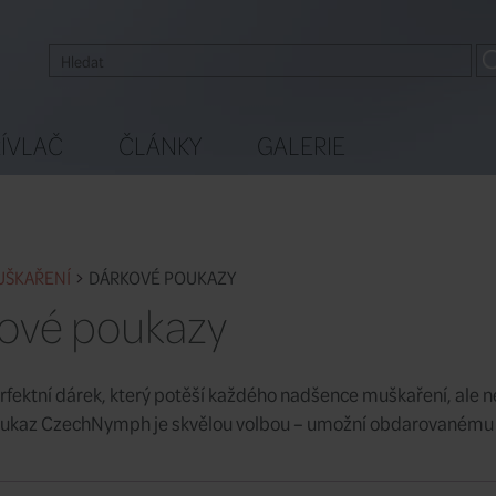
ÍVLAČ
ČLÁNKY
GALERIE
UŠKAŘENÍ
DÁRKOVÉ POUKAZY
ové poukazy
rfektní dárek, který potěší každého nadšence muškaření, ale n
ukaz CzechNymph je skvělou volbou – umožní obdarovanému vy