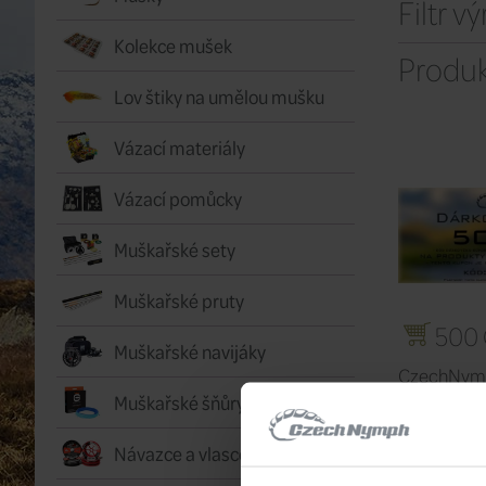
Filtr v
Kolekce mušek
Produk
Lov štiky na umělou mušku
Vázací materiály
Vázací pomůcky
Muškařské sety
Muškařské pruty
500
Muškařské navijáky
CzechNym
kupon elek
Muškařské šňůry
Návazce a vlasce