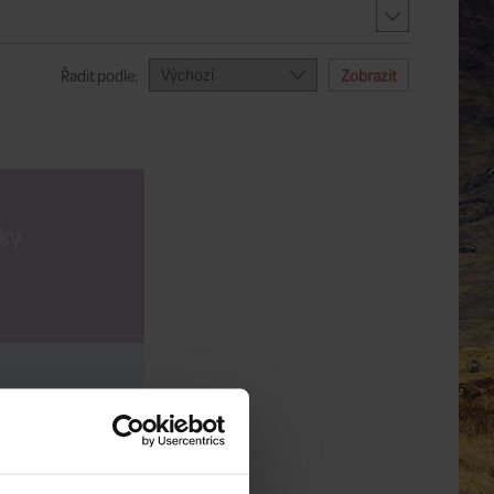
Výchozí
Řadit podle:
ky