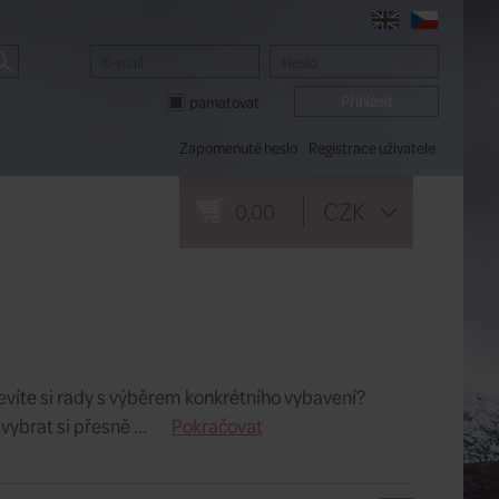
pamatovat
Zapomenuté heslo
Registrace uživatele
CZK
0,00
evíte si rady s výběrem konkrétního vybavení?
brat si přesně ...
Pokračovat