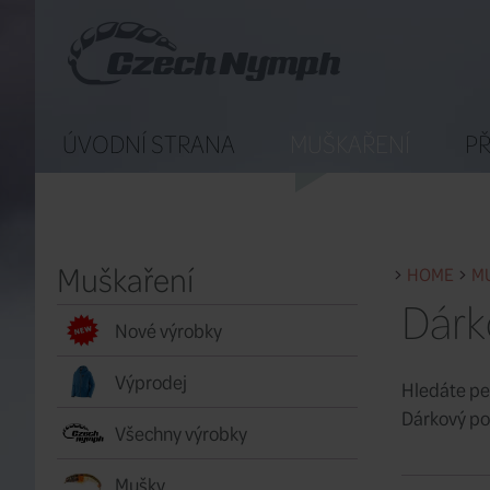
ÚVODNÍ STRANA
MUŠKAŘENÍ
PŘ
Muškaření
HOME
M
Dárk
Nové výrobky
Výprodej
Hledáte pe
Dárkový po
Všechny výrobky
Mušky