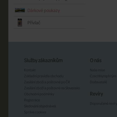
Dárkové poukazy
Přívlač
Služby zákazníkům
O nás
Kontakt
Naše mise
Základní pravidla obchodu
CzechNymph tým
Zasílání zboží a poštovné po ČR
Dodavatelé
Zasílání zboží a poštovné na Slovensko
Revíry
Obchodní podmínky
Registrace
Doporučené revír
Sledování objednávek
Správa cookies