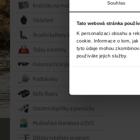
Souhlas
Krabičky na mušky
Oblečení
Tato webová stránka použív
K personalizaci obsahu a re
Brodící kalhoty a boty
cookie. Informace o tom, jak
Tašky a batohy
tyto údaje mohou zkombinovat
používáte jejich služby.
Polarizační brýle
Podběráky
Belly Boaty
Ostatní doplňky a pomůcky
Muškařská literatura a DVD
Dětský rybářský program