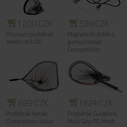
1 749 CZK
1 
Podběrák Guideline
Podběrá
Easy Fold II
Multi Gr
Mesh