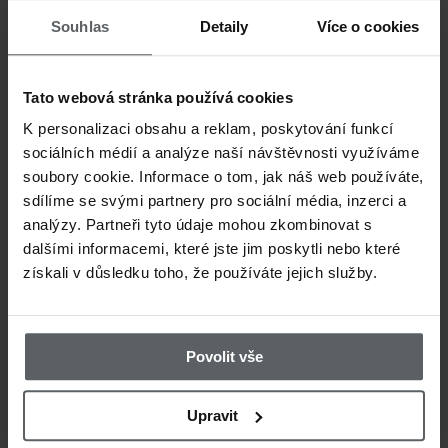
Držák podběráku
Rukojeť 
Souhlas
Detaily
Více o cookies
Smith Creek Net
Guidelin
Holster
Grip
Tato webová stránka používá cookies
K personalizaci obsahu a reklam, poskytování funkcí
sociálních médií a analýze naší návštěvnosti využíváme
soubory cookie. Informace o tom, jak náš web používáte,
sdílíme se svými partnery pro sociální média, inzerci a
analýzy. Partneři tyto údaje mohou zkombinovat s
dalšími informacemi, které jste jim poskytli nebo které
získali v důsledku toho, že používáte jejich služby.
3 779 CZK
3 
Povolit vše
Podběrák Mclean
Podběrá
Upravit