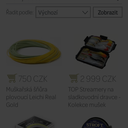
mušku cíleně lovit štiky a další sladkovod
Pokračovat
Filtr výrobců
Výchozí
Řadit podle: