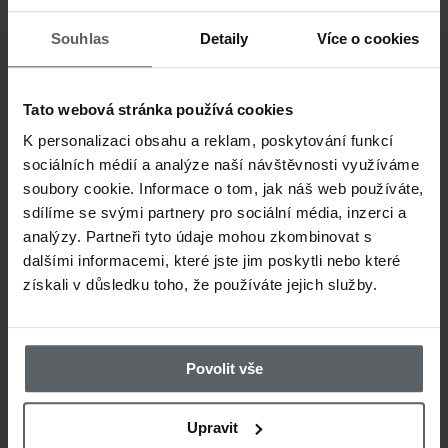
Muškařský prut Leichi
Štikový 
Souhlas
Detaily
Více o cookies
Nano jezerní
streame
napodob
Tato webová stránka používá cookies
K personalizaci obsahu a reklam, poskytování funkcí
okounka
sociálních médií a analýze naší návštěvnosti využíváme
soubory cookie. Informace o tom, jak náš web používáte,
sdílíme se svými partnery pro sociální média, inzerci a
analýzy. Partneři tyto údaje mohou zkombinovat s
dalšími informacemi, které jste jim poskytli nebo které
získali v důsledku toho, že používáte jejich služby.
Povolit vše
749 CZK
19
Upravit
Krabička na mušky
Muškařs