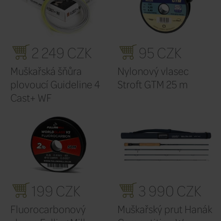
750 CZK
2 
Muškařská šňůra
TOP Str
plovoucí Leichi Real
sladkovo
Gold
Kolekce