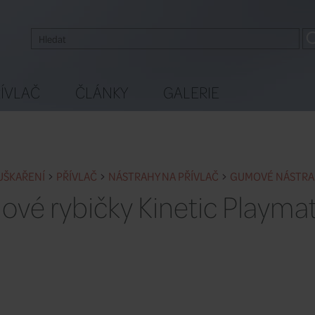
ÍVLAČ
ČLÁNKY
GALERIE
UŠKAŘENÍ
PŘÍVLAČ
NÁSTRAHY NA PŘÍVLAČ
GUMOVÉ NÁSTR
vé rybičky Kinetic Playmat