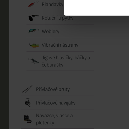
Plandavky
Rotační třpytky
Woblery
Vibrační nástrahy
Jigové hlavičky, háčky a
čeburašky
Přívlačové pruty
Přívlačové navijáky
Návazce, vlasce a
pletenky