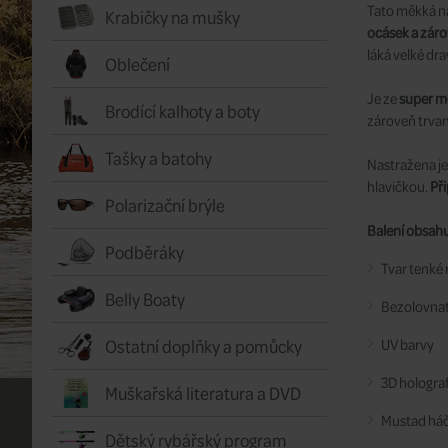
Tato měkká n
Krabičky na mušky
ocásek a zárov
láká velké dra
Oblečení
Je ze
super m
Brodící kalhoty a boty
zároveň trvan
Tašky a batohy
Nastražena je
hlavičkou.
Při
Polarizační brýle
Balení obsahu
Podběráky
Tvar tenké
Belly Boaty
Bezolovnat
Ostatní doplňky a pomůcky
UV barvy
3D holograf
Muškařská literatura a DVD
Mustad há
Dětský rybářský program