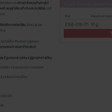
ástraha má
výrazně se pohybující
Koupit: Gumové rybičky Kinet
eň se její tělo při chodu kolébá
, což
vce.
Kód
Hmotnost nást
E168-018-171
10 g
ěkkého materiálu
, který je ale
livý.
 na háčku Mustad s jigovou
pravena k okamžité akci!
je 2 gumové rybky s jigovými háčky.
 rybičky s kopytovým ocáskem
á zinková hlavička
ické oči
ček