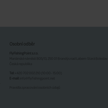
Osobní odběr
FlyFishingPoint s.r.o.
Mariánské náměstí 805/13, 250 01 Brandýs nad Labem-Stará Boleslav
Česká republika
Tel:
+420 702 002 210 (10:00 - 15:00)
E-mail:
info@flyfishingpoint.net
y
Pravidla zpracování osobních údajů