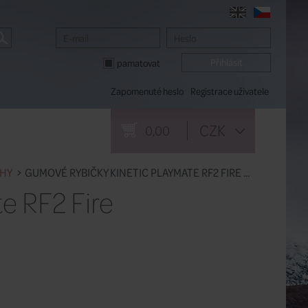
pamatovat
Zapomenuté heslo
Registrace uživatele
CZK
0,00
AHY
GUMOVÉ RYBIČKY KINETIC PLAYMATE RF2 FIRE ...
e RF2 Fire