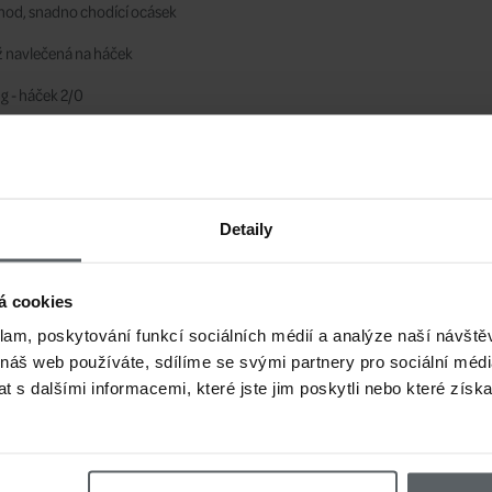
hod, snadno chodící ocásek
ž navlečená na háček
g - háček 2/0
tic Fishing
Detaily
á cookies
klam, poskytování funkcí sociálních médií a analýze naší návšt
 náš web používáte, sdílíme se svými partnery pro sociální média
 s dalšími informacemi, které jste jim poskytli nebo které získa