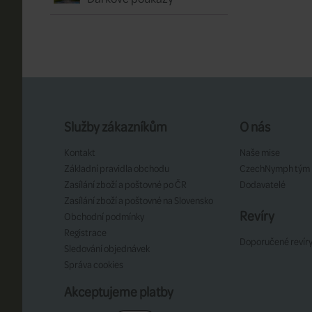
Služby zákazníkům
O nás
Kontakt
Naše mise
Základní pravidla obchodu
CzechNymph tým
Zasílání zboží a poštovné po ČR
Dodavatelé
Zasílání zboží a poštovné na Slovensko
Revíry
Obchodní podmínky
Registrace
Doporučené revír
Sledování objednávek
Správa cookies
Akceptujeme platby