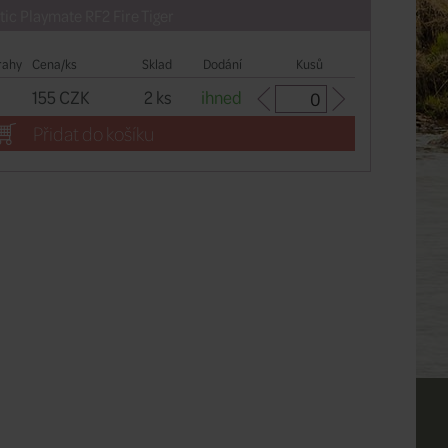
ic Playmate RF2 Fire Tiger
rahy
Cena/ks
Sklad
Dodání
Kusů
155 CZK
2 ks
ihned