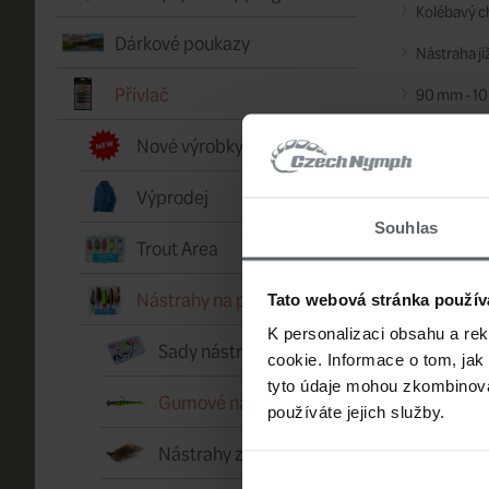
Kolébavý c
Dárkové poukazy
Nástraha ji
Přívlač
90 mm - 10 
Výrobce:
Kine
Nové výrobky
Výprodej
Souhlas
Trout Area
Nástrahy na přívlač
Tato webová stránka použív
K personalizaci obsahu a re
Sady nástrah
cookie. Informace o tom, jak
tyto údaje mohou zkombinovat
Gumové nástrahy
používáte jejich služby.
Nástrahy z peří a srsti