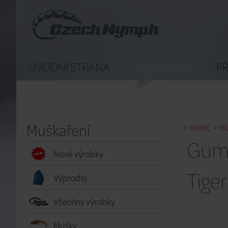
ÚVODNÍ STRANA
MUŠKAŘENÍ
PŘ
Muškaření
HOME
M
Gumo
Nové výrobky
Tiger
Výprodej
Všechny výrobky
Mušky