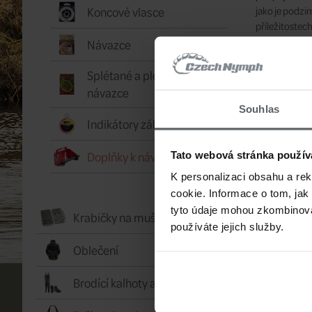
Koncové vlasce
jako je podzi
příležitostec
mikrokroužk
Návazce
Výrobce:
Hen
Splétané a pletené
návazce
Souhlas
SOUVISE
Indikátory záběru
Doplňky k návazcům
Tato webová stránka použív
Souvis
K personalizaci obsahu a re
cookie. Informace o tom, jak
tyto údaje mohou zkombinovat
Krabičky na mušky
používáte jejich služby.
Oblečení
Brodící kalhoty a boty