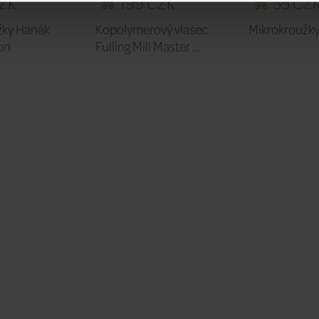
ZK
199 CZK
55 CZ
žky Hanák
Kopolymerový vlasec
Mikrokroužk
on
Fulling Mill Master ...