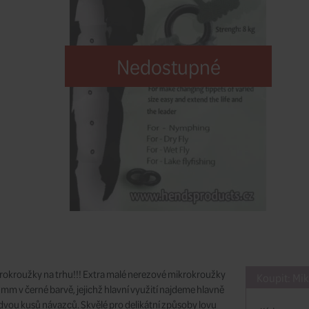
Nedostupné
rokroužky na trhu!!! Extra malé nerezové mikrokroužky
Koupit: Mi
 mm v černé barvě, jejichž hlavní využití najdeme hlavně
 dvou kusů návazců. Skvělé pro delikátní způsoby lovu