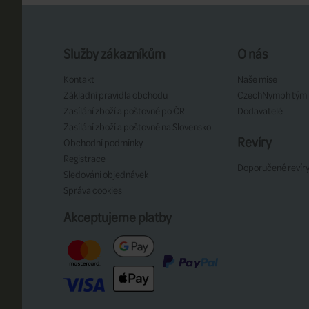
Služby zákazníkům
O nás
Kontakt
Naše mise
Základní pravidla obchodu
CzechNymph tým
Zasílání zboží a poštovné po ČR
Dodavatelé
Zasílání zboží a poštovné na Slovensko
Revíry
Obchodní podmínky
Registrace
Doporučené revír
Sledování objednávek
Správa cookies
Akceptujeme platby