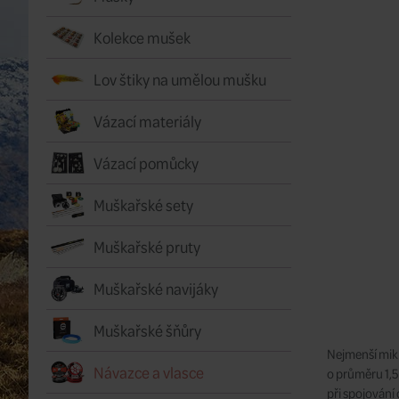
Kolekce mušek
Lov štiky na umělou mušku
Vázací materiály
Vázací pomůcky
Muškařské sety
Muškařské pruty
Muškařské navijáky
Muškařské šňůry
Nejmenší mik
Návazce a vlasce
o průměru 1,5
při spojování