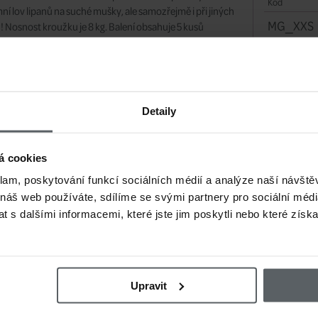
Kód
mní lov lipanů na suché mušky, ale samozřejmě i při jiných
MG_XXS
h! Nosnost kroužku je 8 kg. Balení obsahuje 5 kusů
ů.
ds
Detaily
JÍCÍ
á cookies
ející produkty
klam, poskytování funkcí sociálních médií a analýze naší návšt
 náš web používáte, sdílíme se svými partnery pro sociální média
 s dalšími informacemi, které jste jim poskytli nebo které získa
Upravit