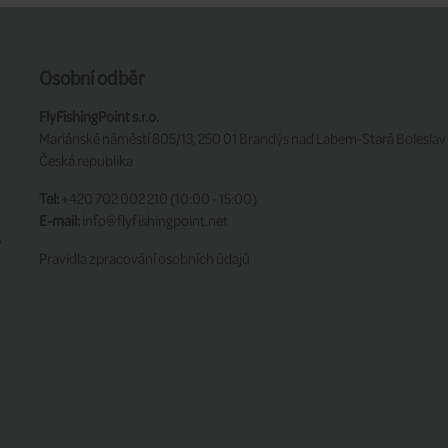
Osobní odběr
FlyFishingPoint s.r.o.
Mariánské náměstí 805/13, 250 01 Brandýs nad Labem-Stará Boleslav
Česká republika
Tel:
+420 702 002 210 (10:00 - 15:00)
E-mail:
info@flyfishingpoint.net
y
Pravidla zpracování osobních údajů