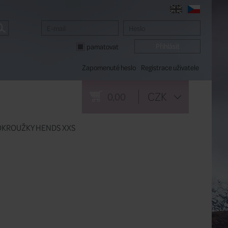
pamatovat
Zapomenuté heslo
Registrace uživatele
CZK
0,00
OKROUŽKY HENDS XXS