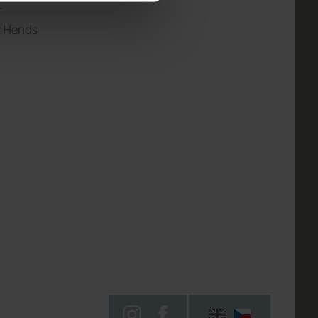
K
y Hends