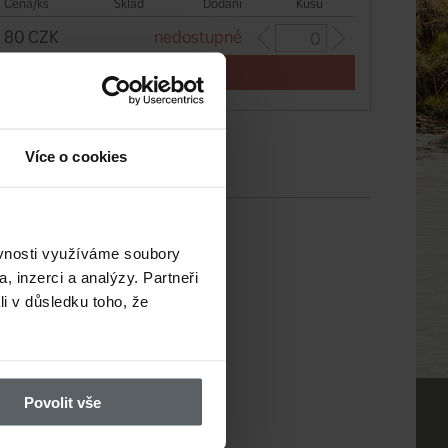
Cena/ks
Sklad
Dodání
Kusů
80 CZK
nedostupné
Více o cookies
ěvnosti využíváme soubory
, inzerci a analýzy. Partneři
li v důsledku toho, že
Povolit vše