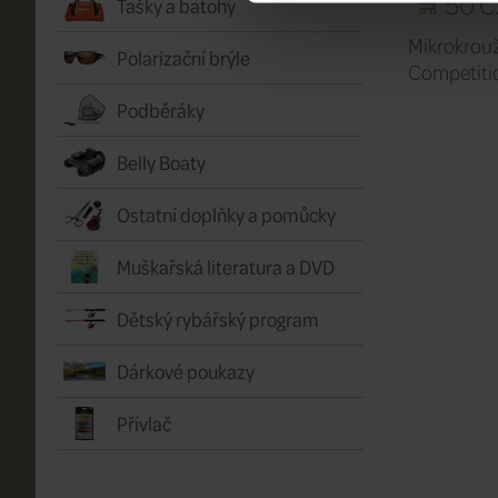
50 C
Tašky a batohy
Mikrokrou
Polarizační brýle
Competiti
Podběráky
Belly Boaty
Ostatní doplňky a pomůcky
Muškařská literatura a DVD
Dětský rybářský program
Dárkové poukazy
Přívlač