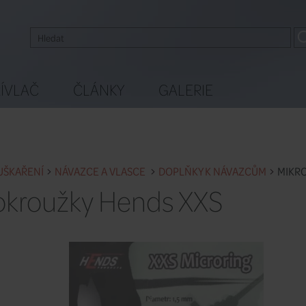
ÍVLAČ
ČLÁNKY
GALERIE
UŠKAŘENÍ
NÁVAZCE A VLASCE
DOPLŇKY K NÁVAZCŮM
MIKR
okroužky Hends XXS