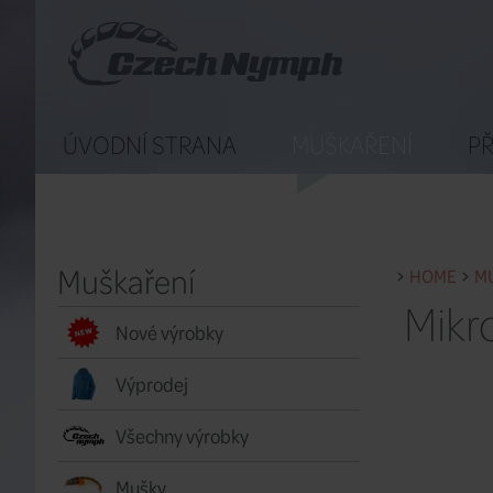
ÚVODNÍ STRANA
MUŠKAŘENÍ
PŘ
Muškaření
HOME
M
Mikr
Nové výrobky
Výprodej
Všechny výrobky
Mušky