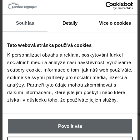
Velký spolehlivý muškařský naviják, kte
zpracováním předurčen k použití v těch
Souhlas
Detaily
Více o cookies
podmínkách - muškaření na moři a lov 
a velice bojovných ryb! Pokud hledáte 
Tato webová stránka používá cookies
muškařský naviják s velkým průměrem c
K personalizaci obsahu a reklam, poskytování funkcí
obrovskou kapacitou pro muškařskou š
sociálních médií a analýze naší návštěvnosti využíváme
soubory cookie. Informace o tom, jak náš web používáte,
množství backingu, Litespeed Ultramari
sdílíme se svými partnery pro sociální média, inzerci a
pravou volbou!
analýzy. Partneři tyto údaje mohou zkombinovat s
dalšími informacemi, které jste jim poskytli nebo které
získali v důsledku toho, že používáte jejich služby.
Verze muškařských navijáků Litespeed 
vybavena kombinovaným systémem brzd
Povolit vše
některé prvky brzdy navijáků Cobalt - p