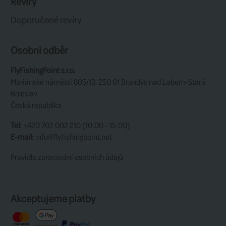
Výrobce:
Waterworks Lamson
SOUVISEJÍCÍ
Videa