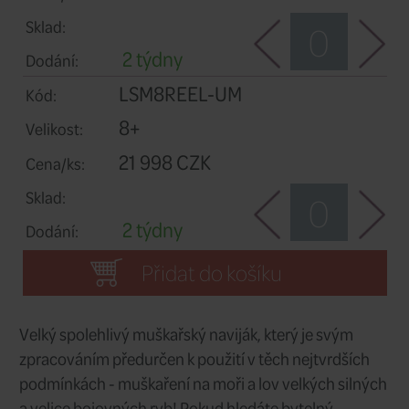
10+
Velikost:
23 248 CZK
Cena/ks:
Sklad:
2 týdny
Dodání:
LSM12REEL-UM
Kód:
12+
Velikost:
24 498 CZK
Cena/ks:
Sklad: