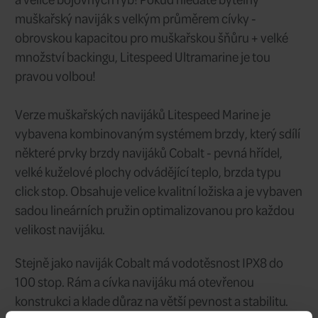
2 týdny
Dodání:
LSM8REEL-UM
Kód:
8+
Velikost:
21 998 CZK
Cena/ks:
Sklad:
2 týdny
Dodání: