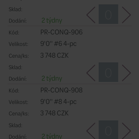
8'0'' #4 4-pc
Velikost:
3 748 CZK
Cena/ks:
Sklad:
2 týdny
Dodání:
PR-CONQ-905
Kód:
9'0'' #5 4-pc
Velikost:
3 748 CZK
Cena/ks:
Sklad: