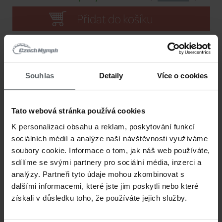
2 týdny
Dodání:
PR-CONQ-906
Kód:
9'0'' #6 4-pc
Velikost:
Souhlas
Detaily
Více o cookies
3 748 CZK
Cena/ks:
Tato webová stránka používá cookies
Sklad:
K personalizaci obsahu a reklam, poskytování funkcí
sociálních médií a analýze naší návštěvnosti využíváme
2 týdny
Dodání:
soubory cookie. Informace o tom, jak náš web používáte,
sdílíme se svými partnery pro sociální média, inzerci a
PR-CONQ-908
Kód:
analýzy. Partneři tyto údaje mohou zkombinovat s
dalšími informacemi, které jste jim poskytli nebo které
9'0'' #8 4-pc
Velikost:
získali v důsledku toho, že používáte jejich služby.