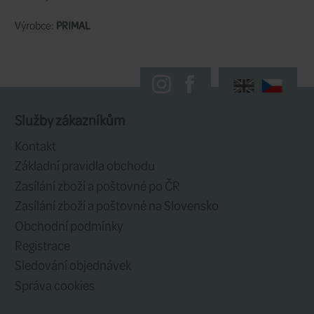
snadno snadno nahazovat
, a aby umo
užít si u vody jedinečné chvíle! Pruty 
rozhodně skvělou volbou pro každého,
muškařením začít,
navíc jsou ve výbo
cena/výkon.
Vše, co potřebujete, abyste mohli začít 
lipany a další druhy ryb ve vašich oblí
jezerech
, najdete právě u těchto prutů!
Vlastnosti: