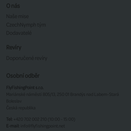
Ultra vysoce modulovaný blank 55M
Nízká hmotnost jedno-nožičkových 
UHC - Ultra lehké spirálové jádro
LNR - Podélně zarovnaná vlákna
Pevný tubus potažený kordurou s p
Látkový obal na prut
4 dílné provedení