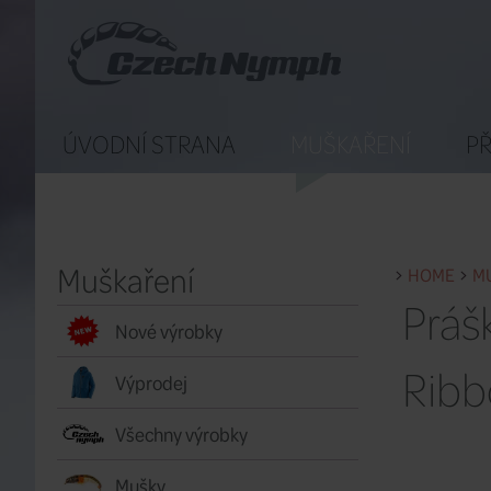
ÚVODNÍ STRANA
MUŠKAŘENÍ
PŘ
Muškaření
HOME
M
Práš
Nové výrobky
Ribb
Výprodej
Všechny výrobky
Mušky