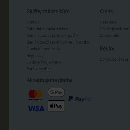
Služby zákazníkům
O nás
Kontakt
Naše mise
Základní pravidla obchodu
CzechNymph tým
Zasílání zboží a poštovné po ČR
Dodavatelé
Zasílání zboží a poštovné na Slovensko
Revíry
Obchodní podmínky
Registrace
Doporučené revír
Sledování objednávek
Správa cookies
Akceptujeme platby