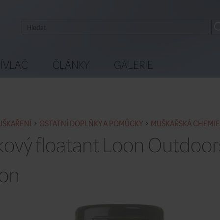
ÍVLAČ
ČLÁNKY
GALERIE
UŠKAŘENÍ
OSTATNÍ DOPLŇKY A POMŮCKY
MUŠKAŘSKÁ CHEMIE
kový floatant Loon Outdoor
on