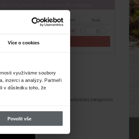
ráškový floatant Loon Outdoors Blue Ribbon
Cena/ks
Sklad
Dodání
Kusů
248 CZK
nedostupné
Více o cookies
ěvnosti využíváme soubory
, inzerci a analýzy. Partneři
li v důsledku toho, že
jenou k vlasci do lahvičky. Držte víko zavřené bez zaklapnutí a
Povolit vše