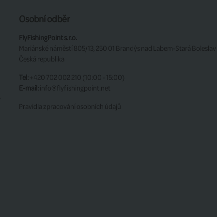
Osobní odběr
FlyFishingPoint s.r.o.
Mariánské náměstí 805/13, 250 01 Brandýs nad Labem-Stará Boleslav
Česká republika
Tel:
+420 702 002 210 (10:00 - 15:00)
E-mail:
info@flyfishingpoint.net
y
Pravidla zpracování osobních údajů