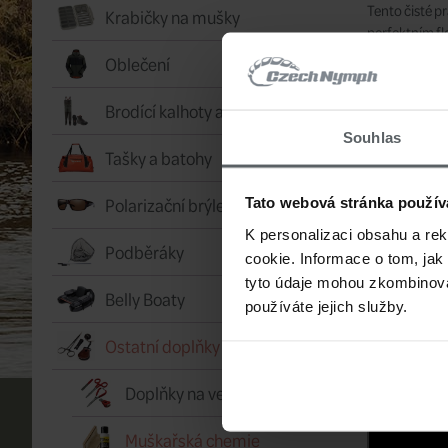
Tento čisté p
Krabičky na mušky
perfektním f
Oblečení
Jednoduše zap
mušky a sleduj
Brodící kalhoty a boty
Nezanecháv
Souhlas
Tašky a batohy
Snadno pou
Polarizační brýle
Tato webová stránka použív
Velký otvo
K personalizaci obsahu a re
Ideální pr
Podběráky
cookie. Informace o tom, jak
Kompatibil
tyto údaje mohou zkombinovat
Belly Boaty
používáte jejich služby.
Jak používat:
několikrát pr
Ostatní doplňky a pomůcky
Jak použít pr
Doplňky na vestu
Muškařská chemie