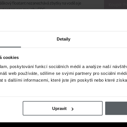
ráškový floatant nezanechává zbytky na vodě a je
Koupit: P
loatantem pro mouchy CDC.
Kód
racujte prsty floatant Blue Ribbon do křídel a hlavičky
te, jak se po použití zlepší plovoucí vlastnosti vaší mušky.
F0030
á na vodě olej
Detaily
žitelná aplikace protřepáním
á cookies
r pojme velké mušky
klam, poskytování funkcí sociálních médií a analýze naší návšt
o jemné suché mušky
 náš web používáte, sdílíme se svými partnery pro sociální média
ní se všemi typy mušek, včetně CDC mušek
 s dalšími informacemi, které jste jim poskytli nebo které získa
Ujistěte se, že muška je suchá. Otevřete překlopné víko a spusťte mušku připo
otřepejte. Planými hody nebo fouknutím odstraňte přebytečný prášek.
áškový floatant Blue Ribbon je ukázáno v následujícím videu v angličtině.
Upravit