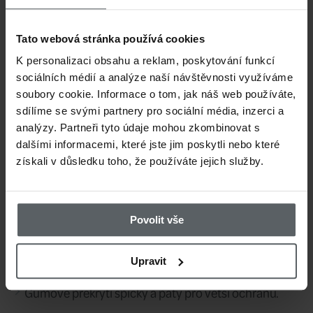
8 748 CZK
Cena/ks:
Sklad:
Tato webová stránka používá cookies
K personalizaci obsahu a reklam, poskytování funkcí
2 týdny
Dodání:
sociálních médií a analýze naší návštěvnosti využíváme
soubory cookie. Informace o tom, jak náš web používáte,
13509-096-11
sdílíme se svými partnery pro sociální média, inzerci a
Kód:
analýzy. Partneři tyto údaje mohou zkombinovat s
dalšími informacemi, které jste jim poskytli nebo které
11/44
Velikost:
získali v důsledku toho, že používáte jejich služby.
8 748 CZK
Cena/ks:
Povolit vše
Sklad:
nedostupné
Upravit
Dodání:
13509-096-12
Kód: