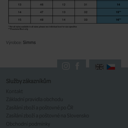
Klíčem k překonání překážek v řece je skv
Odolné a citlivé boty Guide BOA podpor
hbitost a stabilitu díky maximální přiln
přesnému uchycení šněrování BOA.
Vlastnosti:
BOA Lacing system poskytuje bezko
jednoduchost a bezpečnost šněrován
Horní díl s celoplošným TPU povrche
odolnost.