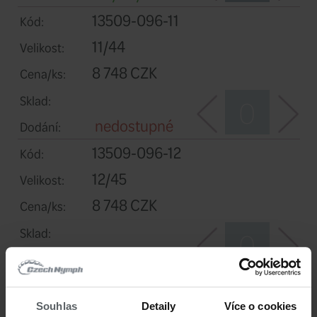
2 týdny
Dodání:
13509-096-09
Kód:
9/42
Velikost:
8 748 CZK
Cena/ks:
Sklad:
2 týdny
Dodání:
13509-096-10
Kód:
10/43
Velikost:
Souhlas
Detaily
Více o cookies