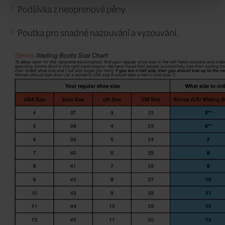
12/45
Velikost:
8 748 CZK
Cena/ks:
Sklad:
nedostupné
Dodání: