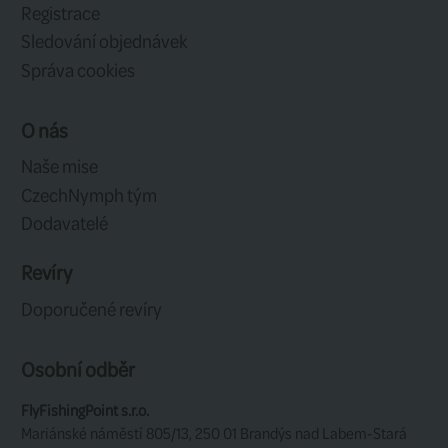
Gumové překrytí špičky a paty pro vě
Podšívka z neoprenové pěny.
Poutka pro snadné nazouvání a vyzo