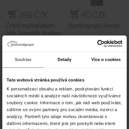
1 248 CZK
80
Navíječka
Příprave
muškařských šňůr
muškařs
Scientific Anglers
Hends Fl
Regulator Spool
Floatant
Souhlas
Detaily
Více o cookies
Tato webová stránka používá cookies
K personalizaci obsahu a reklam, poskytování funkcí
sociálních médií a analýze naší návštěvnosti využíváme
soubory cookie. Informace o tom, jak náš web používáte,
sdílíme se svými partnery pro sociální média, inzerci a
analýzy. Partneři tyto údaje mohou zkombinovat s
298 CZK
22
dalšími informacemi, které jste jim poskytli nebo které