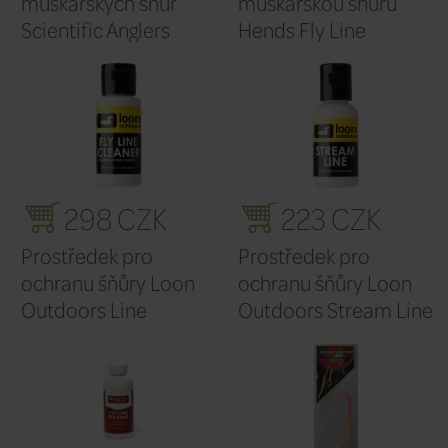
298 CZK
99
Prostředek pro
Kruh na 
ochranu šňůry Loon
muškařs
Outdoors Line Speed
CzechN