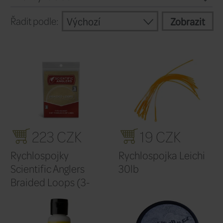
této kategorie zároveň patří i přípravky p
Pokračovat
Filtr výrobců
Výchozí
Řadit podle: