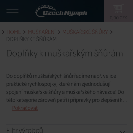
HOME
MUŠKAŘENÍ
MUŠKAŘSKÉ 
DOPLŇKY KE ŠŇŮRÁM
Doplňky k muškařským
Do doplňků muškařských šňůr řadíme na
praktické rychlospojky, které nám zjed
spojení muškařské šňůry a muškařskéh