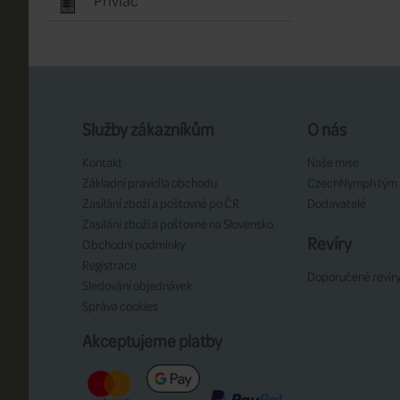
Služby zákazníkům
O nás
Kontakt
Naše mise
Základní pravidla obchodu
CzechNymph tým
Zasílání zboží a poštovné po ČR
Dodavatelé
Zasílání zboží a poštovné na Slovensko
Revíry
Obchodní podmínky
Registrace
Doporučené revír
Sledování objednávek
Správa cookies
Akceptujeme platby