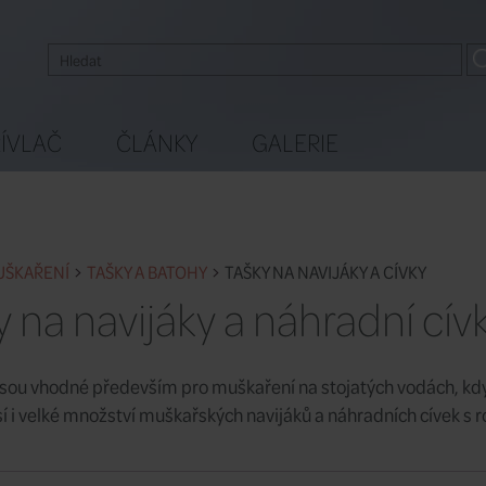
ÍVLAČ
ČLÁNKY
GALERIE
UŠKAŘENÍ
TAŠKY A BATOHY
TAŠKY NA NAVIJÁKY A CÍVKY
y na navijáky a náhradní cív
jsou vhodné především pro muškaření na stojatých vodách, kdy 
í i velké množství muškařských navijáků a náhradních cívek s ro