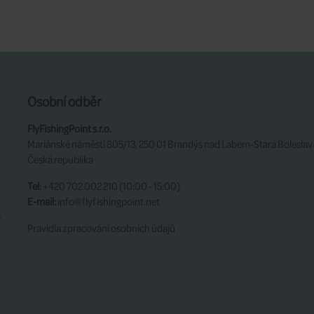
Osobní odběr
FlyFishingPoint s.r.o.
Mariánské náměstí 805/13, 250 01 Brandýs nad Labem-Stará Boleslav
Česká republika
Tel:
+420 702 002 210 (10:00 - 15:00)
E-mail:
info@flyfishingpoint.net
y
Pravidla zpracování osobních údajů