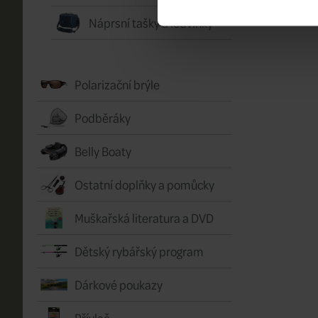
Náprsní tašky a ledvinky
Polarizační brýle
Podběráky
Belly Boaty
Ostatní doplňky a pomůcky
Muškařská literatura a DVD
Dětský rybářský program
Dárkové poukazy
Přívlač