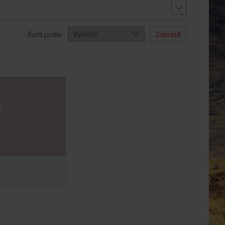
Výchozí
Řadit podle:
ky