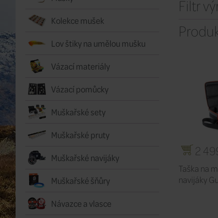
Filtr v
Kolekce mušek
Produk
Lov štiky na umělou mušku
Vázací materiály
Vázací pomůcky
Muškařské sety
Muškařské pruty
2 49
Muškařské navijáky
Taška na 
navijáky Gu
Muškařské šňůry
Návazce a vlasce