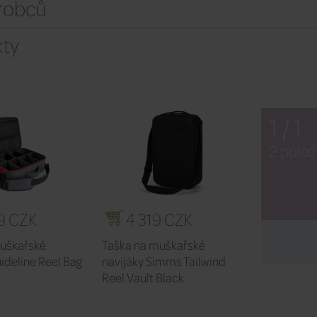
ýrobců
ty
1 / 1
2 polož
9 CZK
4 319 CZK
muškařské
Taška na muškařské
ideline Reel Bag
navijáky Simms Tailwind
Reel Vault Black