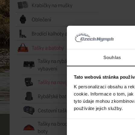
Krabičky na mušky
Oblečení
Brodící kalhoty a boty
Tašky a batohy
Souhlas
Tašky na rybářské
vybavení
Tato webová stránka použív
Tašky na navijáky a cívky
K personalizaci obsahu a re
cookie. Informace o tom, jak
Rybářské batohy
tyto údaje mohou zkombinovat
používáte jejich služby.
Cestovní tašky
Tašky na brodící kalhoty a
boty