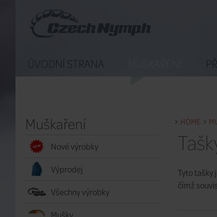
ÚVODNÍ STRANA
MUŠKAŘENÍ
PŘ
Muškaření
HOME
M
Tašk
Nové výrobky
Výprodej
Tyto tašky 
čímž souvis
Všechny výrobky
Mušky