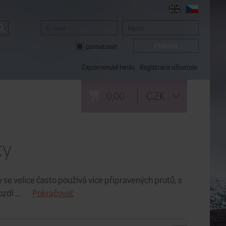
pamatovat
Zapomenuté heslo
Registrace uživatele
CZK
0,00
ky
se velice často používá více připravených prutů, s
zdí ...
Pokračovat