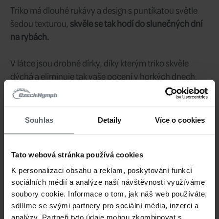
XL
Velikost:
1 690 CZK
Cena/ks:
2 ks
Sklad:
ihned
Dodání:
CZN_FLSFS_XXL
Kód:
Souhlas
Detaily
Více o cookies
XXL
Velikost:
Tato webová stránka používá cookies
1 690 CZK
Cena/ks:
K personalizaci obsahu a reklam, poskytování funkcí
sociálních médií a analýze naší návštěvnosti využíváme
1 ks
Sklad:
soubory cookie. Informace o tom, jak náš web používáte,
sdílíme se svými partnery pro sociální média, inzerci a
ihned
Dodání:
analýzy. Partneři tyto údaje mohou zkombinovat s