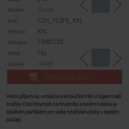
2 ks
Sklad:
ihned
Dodání:
CZN_FLSFS_L
Kód:
L
Velikost:
1 690 CZK
Cena/ks:
3 ks
Sklad:
ihned
Dodání:
CZN_FLSFS_XL
Kód: