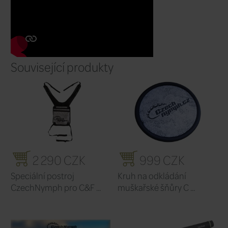
V látce jsou drobné dírky, díky kterým t
dýchá a eliminuje tak vaše pocení v ho
Díky těmto miniotvorům je zároveň i leh
vzdušené.
Na těle ho po chvilce skoro a
Látka, ze které je triko ušité, je velmi př
nošení na holé tělo.
Toto triko je tak id
letní lovy!
Výrobce:
CzechNymph