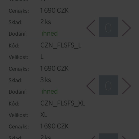
CZN_FLSFS_S
Kód:
S
Velikost:
1 690 CZK
Cena/ks:
2 ks
Sklad:
ihned
Dodání:
CZN_FLSFS_M
Kód:
M
Velikost:
1 690 CZK
Cena/ks: