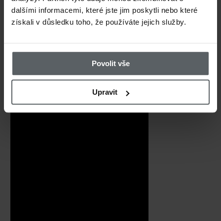
dalšími informacemi, které jste jim poskytli nebo které
získali v důsledku toho, že používáte jejich služby.
Povolit vše
Velmi příjemné, vzdušné a lehoučké tri
značky CzechNymph na hrudníku a lev
Upravit
ideálním parťákem pro vaše rybářské vý
počasí.
Triko má dlouhé rukávy a design s punt
šedou texturou,
skvěle se tak hodí do 
na rybách.