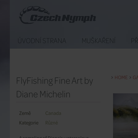
ÚVODNÍ STRANA
MUŠKAŘENÍ
PŘ
FlyFishing Fine Art by
HOME
GA
Diane Michelin
Země
Canada
Kategorie
Různé
A sampling of Diane's watercolour