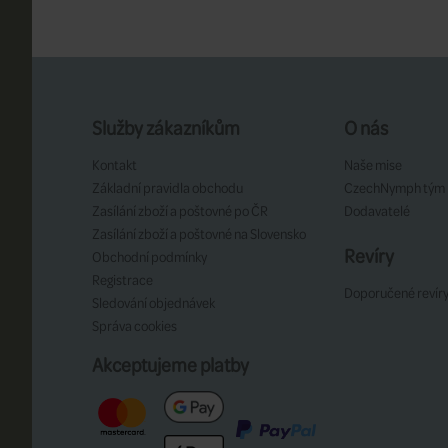
Služby zákazníkům
O nás
Kontakt
Naše mise
Základní pravidla obchodu
CzechNymph tým
Zasílání zboží a poštovné po ČR
Dodavatelé
Zasílání zboží a poštovné na Slovensko
Revíry
Obchodní podmínky
Registrace
Doporučené revír
Sledování objednávek
Správa cookies
Akceptujeme platby