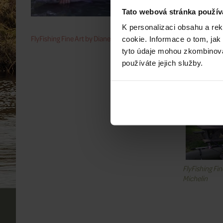
Tato webová stránka použív
K personalizaci obsahu a re
FlyFishing Fine Art by Diane Michelin
cookie. Informace o tom, jak
tyto údaje mohou zkombinovat
používáte jejich služby.
Souvise
FlyFishing Fin
Michelin