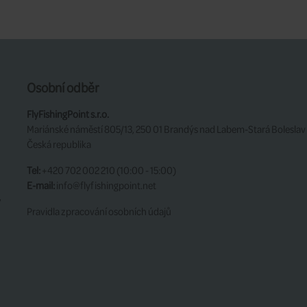
Osobní odběr
FlyFishingPoint s.r.o.
Mariánské náměstí 805/13, 250 01 Brandýs nad Labem-Stará Boleslav
Česká republika
Tel:
+420 702 002 210 (10:00 - 15:00)
E-mail:
info@flyfishingpoint.net
y
Pravidla zpracování osobních údajů