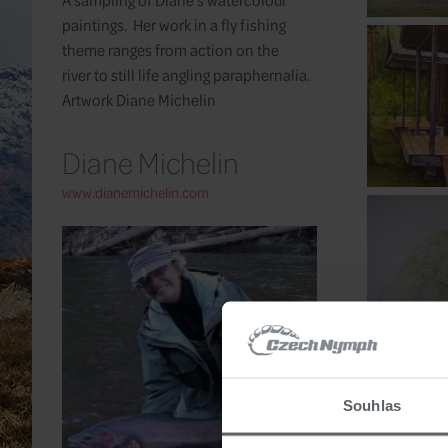
paintings. Her work in a fly fishing
theme ranges from action on the
river to still life angling paraphernalia.
Artwork Diane Michelin
Diane Michelin
www.dianemichelin.com
Souhlas