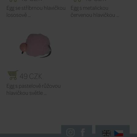
49 CZK
49 
Egg s metalickou
Egg s fluo
oranžovou hlavičkou ...
hlavičkou c
49 CZK
49 