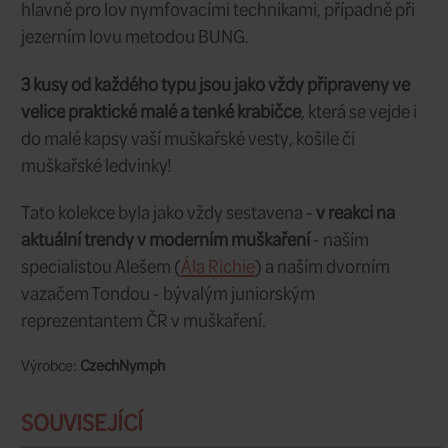
Sestavili jsme pro vás tento nový set ses
barevných a tungstenovým korálkem z
a strakatých MOP nymf
používaných jak
nymfování, tak samozřejmě i při jezer
hlavně při lovu statickou metodou "Mu
Tato kolekce plná pestrobarevných vz
mušek navázaných na kvalitní bezproti
Pokud tedy rádi zkoušíte i netradiční a
moderního/závodního muškaření často
kontroverzní nástrahy, tato kolekce je 