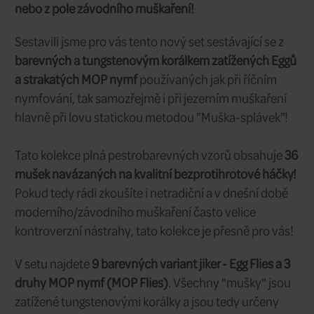
1 599 CZK
Cena/ks:
8 ks
Sklad:
ihned
Dodání:
Originální kolekce barevných Eggů a M
moderní muškaře bez předsudků, kteří 
chtějí vyzkoušet všechny nové vzory, ať
nebo z pole závodního muškaření!