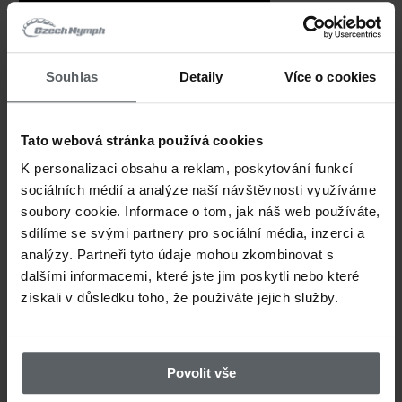
aktuální trendy v moderním muškaření
specialistou Alešem (
Ála Richie
) a naš
Souhlas
Detaily
Více o cookies
vazačem Tondou - bývalým juniorský
reprezentantem ČR v muškaření.
Tato webová stránka používá cookies
K personalizaci obsahu a reklam, poskytování funkcí
Výrobce:
CzechNymph
sociálních médií a analýze naší návštěvnosti využíváme
soubory cookie. Informace o tom, jak náš web používáte,
sdílíme se svými partnery pro sociální média, inzerci a
SOUVISEJÍCÍ
analýzy. Partneři tyto údaje mohou zkombinovat s
dalšími informacemi, které jste jim poskytli nebo které
získali v důsledku toho, že používáte jejich služby.
Videa
Povolit vše