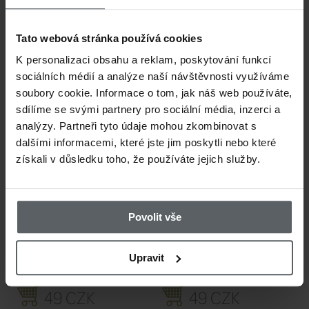
steelheadi, ale v našich podmínkách s
tloušťi, kapři a další druhy ryb.
Tato webová stránka používá cookies
K personalizaci obsahu a reklam, poskytování funkcí
sociálních médií a analýze naší návštěvnosti využíváme
V dnešní době slaví tyto vzory
velké úsp
soubory cookie. Informace o tom, jak náš web používáte,
sdílíme se svými partnery pro sociální média, inzerci a
nymfování na řece
, tak i při lovu na s
analýzy. Partneři tyto údaje mohou zkombinovat s
statickou metodou "Muška-splávek".
dalšími informacemi, které jste jim poskytli nebo které
získali v důsledku toho, že používáte jejich služby.
Tato muška je dostupná ve
2 velikostec
Povolit vše
navázaná na kvalitním
bezprotihrotov
Hanák Competition Superb
s využitím
Upravit
FlyBox
a zatížená tungstenovým korál
3,5 mm
(velikost 12)
a 3,0 mm
(velikost