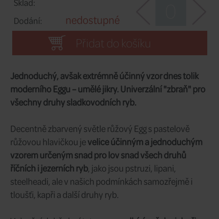
14
Velikost:
49 CZK
Cena/ks:
11 ks
Sklad:
ihned
Dodání:
CZN_EGGPSP_12
Kód:
12
Velikost:
49 CZK
Cena/ks:
Sklad:
nedostupné
Dodání: