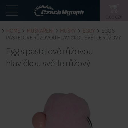
HOME
MUŠKAŘENÍ
MUŠKY
EG
PASTELOVĚ RŮŽOVOU HLAVIČKOU S
Egg s pastelově růžovo
hlavičkou světle růžov