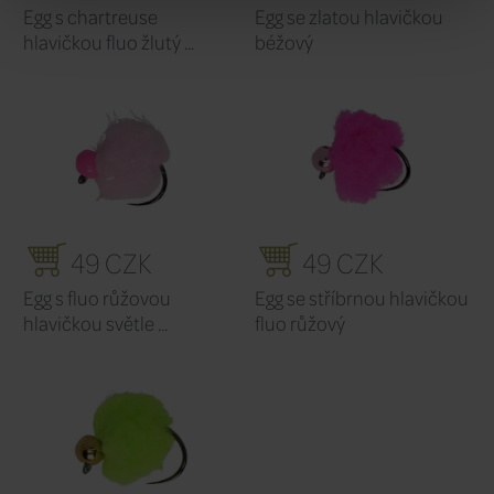
Originální název:
Egg Light Pink & Salm
Výrobce:
CzechNymph
SOUVISEJÍCÍ
Související produkty