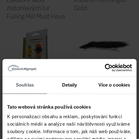
1 399 CZK
49
TOP Mušky na
Rozův W
Labskou přehradu -
černo-ze
Kolekce mušek
Souhlas
Detaily
Více o cookies
Tato webová stránka používá cookies
K personalizaci obsahu a reklam, poskytování funkcí
sociálních médií a analýze naší návštěvnosti využíváme
soubory cookie. Informace o tom, jak náš web používáte,
sdílíme se svými partnery pro sociální média, inzerci a