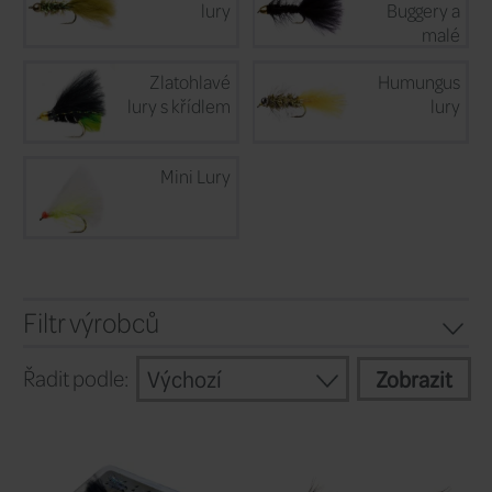
svou barevností, lesklostí a pohyblivostí
Pokračovat
Zlatohlavé
lury
Zlatohlavé
lury s křídlem
Mini Lury