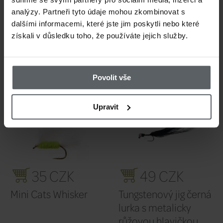
analýzy. Partneři tyto údaje mohou zkombinovat s
dalšími informacemi, které jste jim poskytli nebo které
379 CZK
46
získali v důsledku toho, že používáte jejich služby.
Základní sada
Rutland
zlatohlavých lur
Gold
Povolit vše
Fulling Mill Must Have
Upravit
Golden Nuggets -
Kolekce mušek