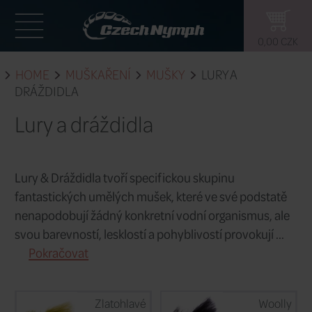
HOME
MUŠKAŘENÍ
MUŠKY
LU
DRÁŽDIDLA
Lury a dráždidla
Lury & Dráždidla tvoří specifickou sku
fantastických umělých mušek, které ve
nenapodobují žádný konkretní vodní or