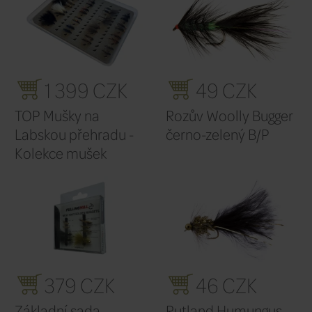
Filtr výrobců
Výchozí
Řadit podle: