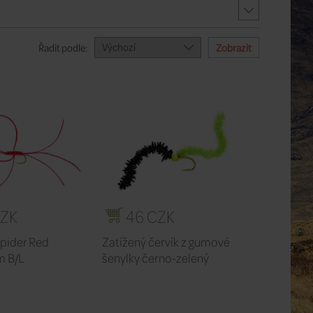
Výchozí
Řadit podle:
CZK
46 CZK
pider Red
Zatížený červík z gumové
 B/L
šenylky černo-zelený