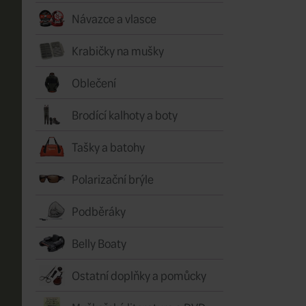
Návazce a vlasce
Krabičky na mušky
Oblečení
Brodící kalhoty a boty
Tašky a batohy
Polarizační brýle
Podběráky
Belly Boaty
Ostatní doplňky a pomůcky