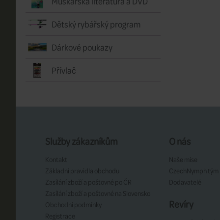
Muškařská literatura a DVD
Dětský rybářský program
Dárkové poukazy
Přívlač
Služby zákazníkům
O nás
Kontakt
Naše mise
Základní pravidla obchodu
CzechNymph tým
Zasílání zboží a poštovné po ČR
Dodavatelé
Zasílání zboží a poštovné na Slovensko
Revíry
Obchodní podmínky
Registrace