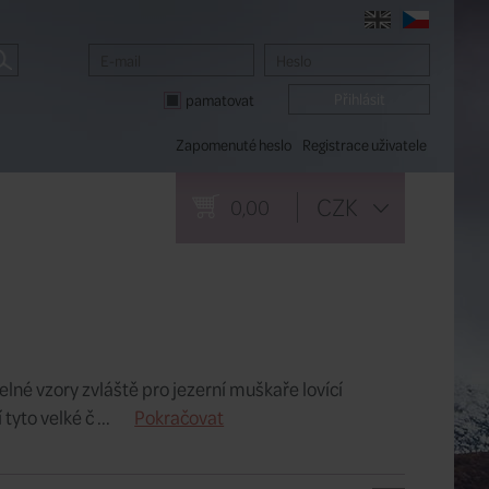
pamatovat
Zapomenuté heslo
Registrace uživatele
CZK
0,00
né vzory zvláště pro jezerní muškaře lovící
yto velké č ...
Pokračovat