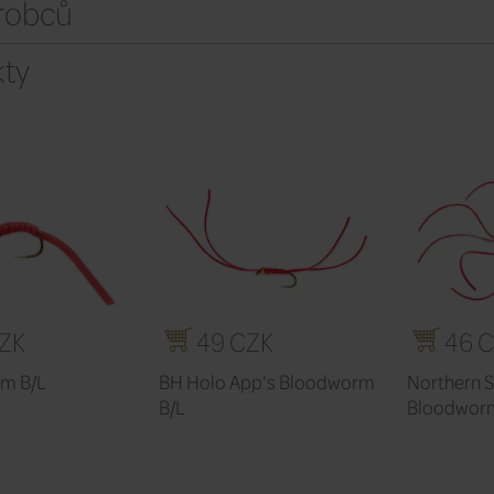
ýrobců
ty
ZK
49 CZK
46 
rm B/L
BH Holo App's Bloodworm
Northern S
B/L
Bloodworm