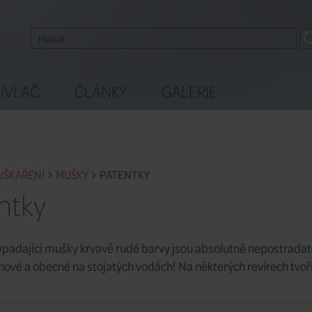
ÍVLAČ
ČLÁNKY
GALERIE
UŠKAŘENÍ
MUŠKY
PATENTKY
ntky
padající mušky krvavě rudé barvy jsou absolutně nepostradatel
ové a obecné na stojatých vodách! Na některých revírech tvoří t