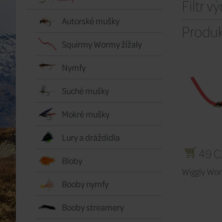
Filtr v
Autorské mušky
Produk
Squirmy Wormy žížaly
Nymfy
Suché mušky
Mokré mušky
Lury a dráždidla
49 C
Bloby
Wiggly Wo
Booby nymfy
Booby streamery