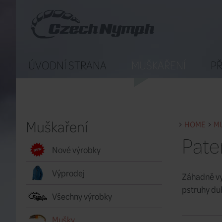
ÚVODNÍ STRANA
MUŠKAŘENÍ
PŘ
Muškaření
HOME
M
Pate
Nové výrobky
Výprodej
Záhadně vy
pstruhy duh
Všechny výrobky
Mušky