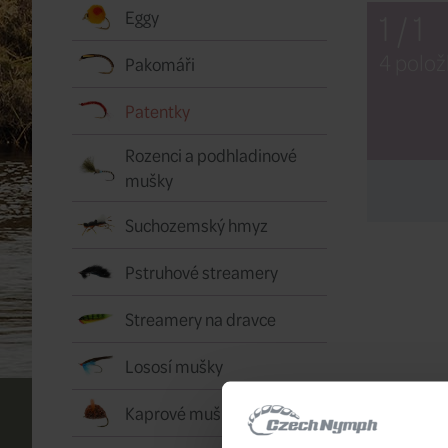
1 / 1
Eggy
4 polož
Pakomáři
Patentky
Rozenci a podhladinové
mušky
Suchozemský hmyz
Pstruhové streamery
Streamery na dravce
Lososí mušky
Kaprové mušky