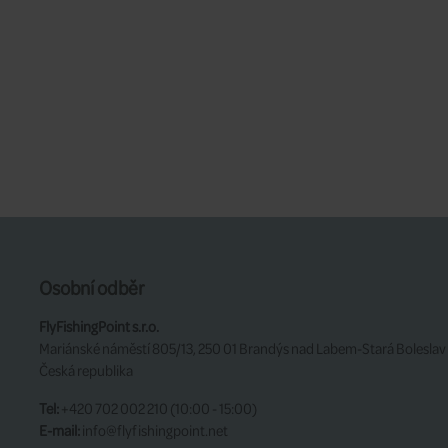
Osobní odběr
FlyFishingPoint s.r.o.
Mariánské náměstí 805/13, 250 01 Brandýs nad Labem-Stará Boleslav
Česká republika
Tel:
+420 702 002 210 (10:00 - 15:00)
E-mail:
info@flyfishingpoint.net