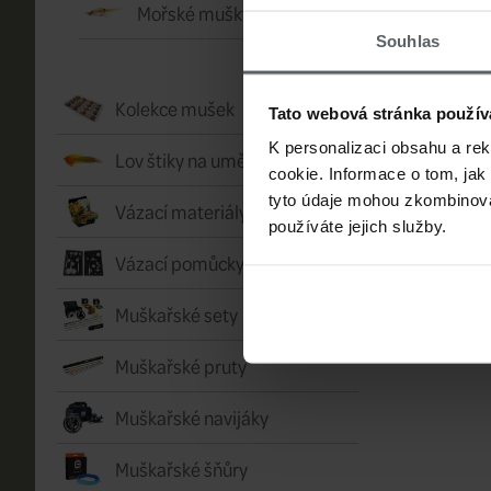
Mořské mušky
Souhlas
Kolekce mušek
Tato webová stránka použív
K personalizaci obsahu a re
Lov štiky na umělou mušku
cookie. Informace o tom, jak
tyto údaje mohou zkombinovat
Vázací materiály
používáte jejich služby.
Vázací pomůcky
Muškařské sety
Muškařské pruty
Muškařské navijáky
Muškařské šňůry