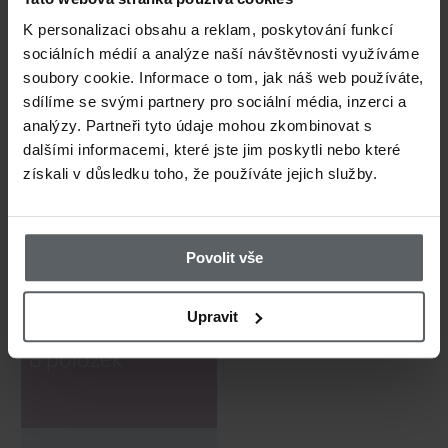
923 CZK
72
K personalizaci obsahu a reklam, poskytování funkcí
Sklepávač srsti Loon
Utěsňova
sociálních médií a analýze naší návštěvnosti využíváme
soubory cookie. Informace o tom, jak náš web používáte,
Outdoors Zippy Hair
Outdoors
sdílíme se svými partnery pro sociální média, inzerci a
analýzy. Partneři tyto údaje mohou zkombinovat s
Stacker Large Black
Packer B
dalšími informacemi, které jste jim poskytli nebo které
získali v důsledku toho, že používáte jejich služby.
Povolit vše
Upravit
723 CZK
72