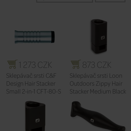
Filtr výrobců
Výchozí
Řadit podle: