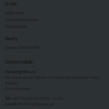
Outdoors Zippy Hair
Outdoor
Stacker Large
Stacker
1 / 1
8 položek