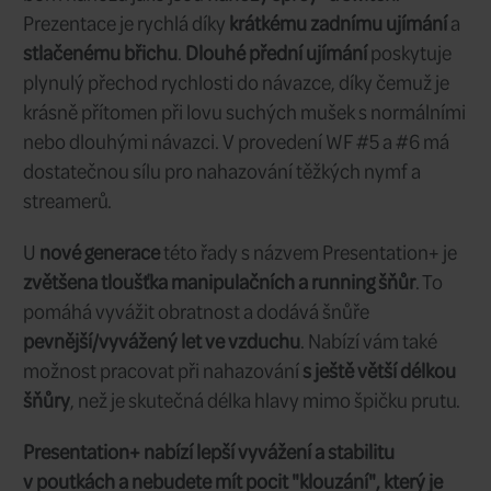
2 ks
Sklad:
ihned
Dodání:
Presentation+ WF je
skvělá univerzální
snadno nahazuje
a poskytuje
vynikajíc
První řada Presentation vznikla v roce 
bestsellerem po mnoho let. Původně b
navržena
pro pstruhaře
, kteří se rádi zd