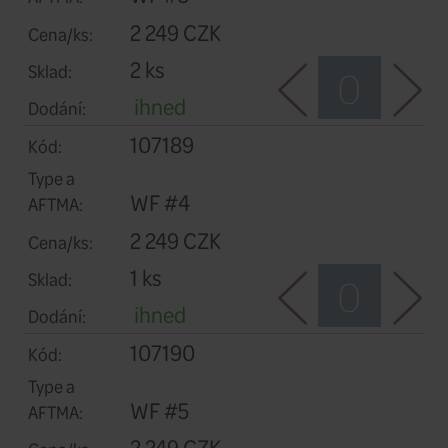
Type a
WF #2
AFTMA:
2 249 CZK
Cena/ks:
1 ks
Sklad:
ihned
Dodání:
107188
Kód:
Type a
WF #3
AFTMA:
2 249 CZK
Cena/ks: