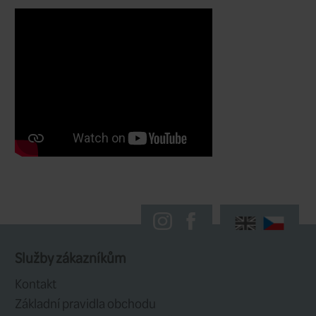
Víceúčelová šňůra pro rybáře všech ú
doporučujeme ho i začátečníkům.
Skvělá stabilita i při plném vyhození 
dobrá univerzální volba.
Běžná nahazovací vzdálenost je až 20
ale v případě potřeby jde ještě dál.
Šnůra má bledě šedozlatou barvu hl
šedou barvu runningu.