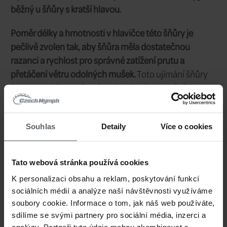
menších řekách nebo jezerech, kde je dů
nenápadnost, přesnost a prezentace n
do dálky.
Šňůra Presentation
se snadno nahazuje
velmi dobře
na vzdálenost
až něco má
metrů
. Při nahazování z těsných pozic 
Souhlas
Detaily
Více o cookies
předčí šňůry s delšími hlavami. S touto
Presentation WF můžete přenášet mé
Tato webová stránka používá cookies
špičku a nahazovat dále.
K personalizaci obsahu a reklam, poskytování funkcí
sociálních médií a analýze naší návštěvnosti využíváme
soubory cookie. Informace o tom, jak náš web používáte,
Díky tomu, že
většina zátěže
je umístě
sdílíme se svými partnery pro sociální média, inzerci a