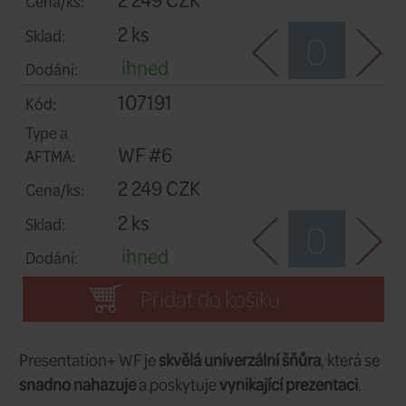
2 ks
Sklad:
ihned
Dodání:
107189
Kód:
Type a
WF #4
AFTMA:
2 249 CZK
Cena/ks:
1 ks
Sklad:
ihned
Dodání:
107190
Kód: