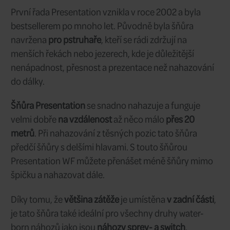
Type a
WF #5
AFTMA:
2 249 CZK
Cena/ks:
2 ks
Sklad:
ihned
Dodání:
107191
Kód:
Type a
WF #6
AFTMA:
2 249 CZK
Cena/ks: