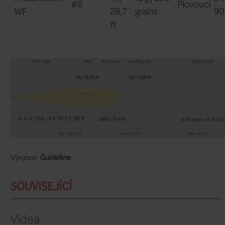
Na předním a zadním konci šňůry jsou
tovární poutka a poblíž špičky je lasero
Barva hlavy je bledě šedozlatá a zbyte
jemný chladný šedý odstín. Krabička a 
muškařské šňůry jsou ekologické a recy
Skvěle funguje se všemi typy suchýc
nymf.
Zúžená konstrukce pro nahazování na
spey nahazování.