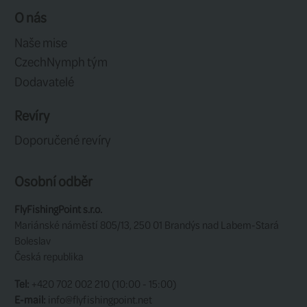
* Rozměry: Celkový průměr x vnitřní prů
cívky.
Výrobce:
Guideline
SOUVISEJÍCÍ
Související produkty
20%