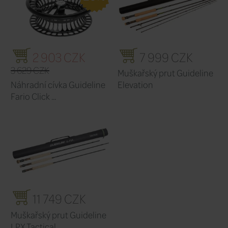
Nastavitelný Click ve 3 polohách se
click poskytuje lehčí navíjení.
Barva Forest Grey na navijáku a cívce
logem Guideline.
Snadná výměna navijáku.
Součástí balení je extra Clik-Pin s i
pro výměnu navijáku.
Navijáky jsou dodávány v nylonovém