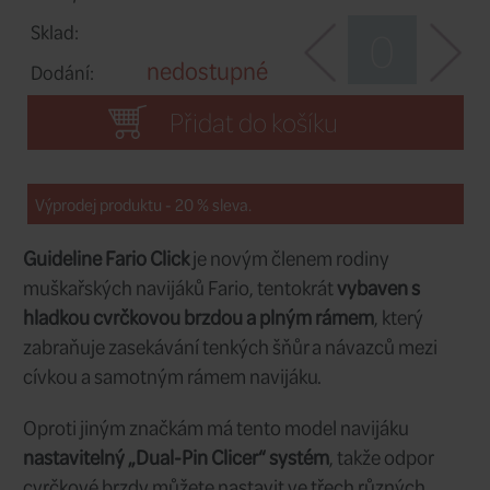
#23
Velikost:
5 999 CZK
Cena/ks:
Sklad:
nedostupné
Dodání:
GL106829
Kód:
#45
Velikost:
5 999 CZK
Cena/ks:
Sklad: