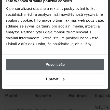
užší cívku
. Povrchová úprava navijáku j
Tato webová stránka používá cookies
K personalizaci obsahu a reklam, poskytování funkcí
barvě Forest Grey
, takže ve skutečnost
sociálních médií a analýze naší návštěvnosti využíváme
tmavý vzhled, ale s jemným nazelenalý
soubory cookie. Informace o tom, jak náš web používáte,
sdílíme se svými partnery pro sociální média, inzerci a
je viditelný jen v určitém světle.
analýzy. Partneři tyto údaje mohou zkombinovat s
dalšími informacemi, které jste jim poskytli nebo které
získali v důsledku toho, že používáte jejich služby.
Naviják je dodáván
s ochranným pouzd
který lze k ochraně navijáku použít, i kd
připevněn k muškařskému prutu.
Povolit vše
Upravit
Součástí balení je také součástka do c
navíc a imbusový klíč pro nastavení
. Sk
díky kterému bude váš muškařský set ul