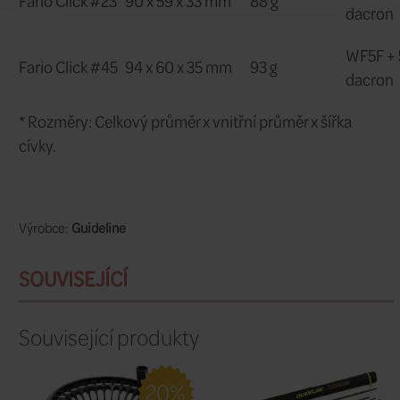
jasná volba pro euro nymphing a muška
místech, kde vám nehrozí, že zaseknet
obrovskou a zuřivě bojující rybu, jejíž 
potřebovalo větší odpor brzdy navijáku
Guideline Fario Click Forest Grey je perf
pro ty, kteří chtějí být potěšeni klasic
cvrčku v okamžik, když vás ryba vyzve k
Plně CNC obráběná konstrukce.
Tvrdý eloxovaný povrch pro vynikající
odolnost proti korozi.