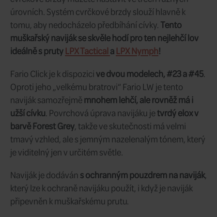
nedostupné
Dodání:
Výprodej produktu - 20 % sleva.
Guideline Fario Click
je novým členem 
muškařských navijáků Fario, tentokrát
hladkou cvrčkovou brzdou a plným r
zabraňuje zasekávání tenkých šňůr a n
cívkou a samotným rámem navijáku.