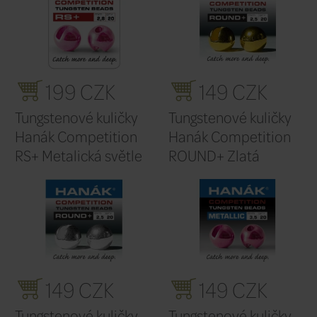
Filtr výrobců
Výchozí
Řadit podle: