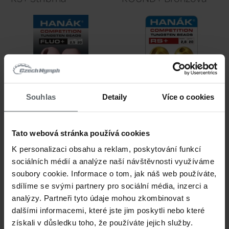
199 CZK
19
Tungstenové kuličky
Tungsten
Hanák Competition
Hanák C
ROUND+ černá matná
RS+ Meta
zlato
Souhlas
Detaily
Více o cookies
Tato webová stránka používá cookies
K personalizaci obsahu a reklam, poskytování funkcí
sociálních médií a analýze naší návštěvnosti využíváme
soubory cookie. Informace o tom, jak náš web používáte,
sdílíme se svými partnery pro sociální média, inzerci a
analýzy. Partneři tyto údaje mohou zkombinovat s
199 CZK
14
dalšími informacemi, které jste jim poskytli nebo které
získali v důsledku toho, že používáte jejich služby.