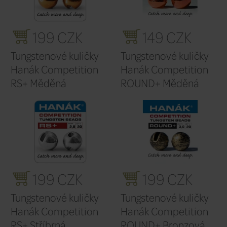
149 CZK
14
Tungstenové kuličky
Tungsten
Hanák Competition
Hanák C
ROUND+ Stříbrná
Metallic
růžová