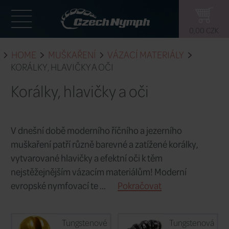
HOME
MUŠKAŘENÍ
VÁZACÍ MATE
KORÁLKY, HLAVIČKY A OČI
Korálky, hlavičky a oči
V dnešní době moderního říčního a jez
muškaření patří různě barevné a zatížen
vytvarované hlavičky a efektní oči k tě