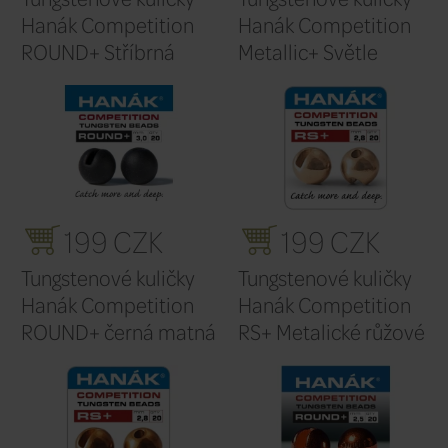
199 CZK
14
Tungstenové kuličky
Tungsten
Hanák Competition
Hanák C
RS+ Metalická světle
ROUND+ 
růžová