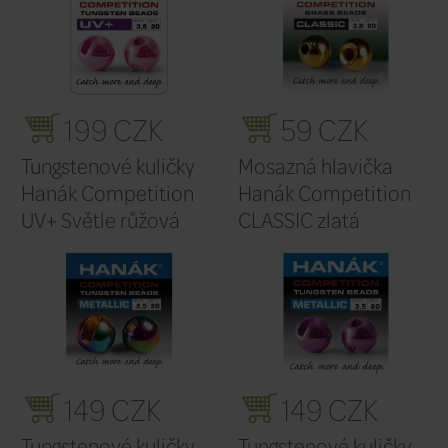
Hanák Competition
Hanák C
RS+ Stříbrná
ROUND+
otlučen
199 CZK
19
Tungstenové kuličky
Tungsten
Hanák Competition
Hanák C