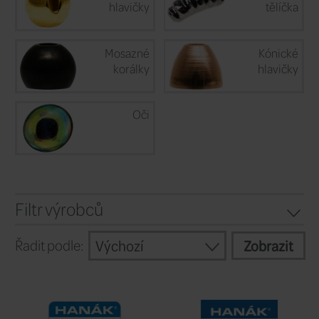
nejstěžejnějším vázacím materiálům! 
evropské nymfovací te ...
Pokračova
Tungstenové
hlavičky
Mosazné
korálky
Oči