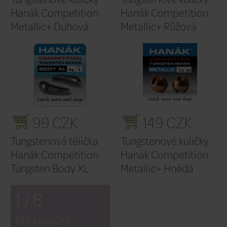
UV+ FLUO
RS+ Zlat
Starorůžová
199 CZK
14
Tungstenové kuličky
Tungsten
Hanák Competition
Hanák C
RS+ Černý nikl
ROUND+ 