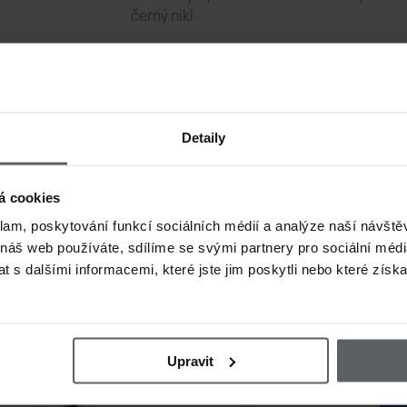
černý nikl
Detaily
CZK
119 CZK
199 
á cookies
háček jigový
Muškařský háček jigový
Muškařský 
klam, poskytování funkcí sociálních médií a analýze naší návšt
 Force
Hanák Competition Super
Fulling Mil
 náš web používáte, sdílíme se svými partnery pro sociální média
orotový
Trophy (H45XH)
bezprotih
 s dalšími informacemi, které jste jim poskytli nebo které získa
Upravit