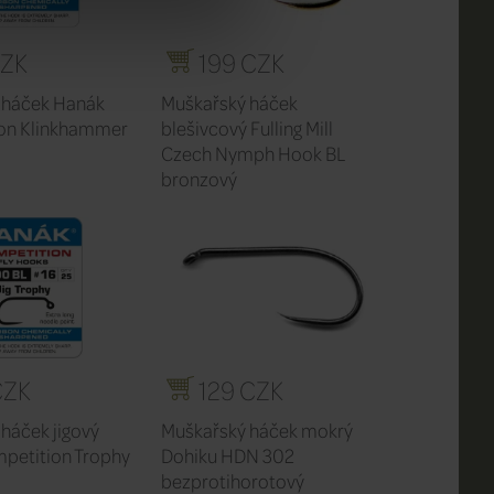
CZK
199 CZK
 háček Hanák
Muškařský háček
on Klinkhammer
blešivcový Fulling Mill
Czech Nymph Hook BL
bronzový
CZK
129 CZK
háček jigový
Muškařský háček mokrý
petition Trophy
Dohiku HDN 302
bezprotihorotový