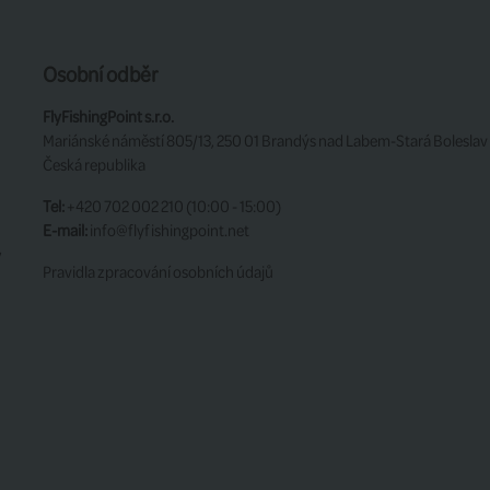
Osobní odběr
FlyFishingPoint s.r.o.
Mariánské náměstí 805/13, 250 01 Brandýs nad Labem-Stará Boleslav
Česká republika
Tel:
+420 702 002 210 (10:00 - 15:00)
E-mail:
info@flyfishingpoint.net
y
Pravidla zpracování osobních údajů