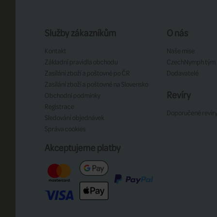
Služby zákazníkům
O nás
Kontakt
Naše mise
Základní pravidla obchodu
CzechNymph tým
Zasílání zboží a poštovné po ČR
Dodavatelé
Zasílání zboží a poštovné na Slovensko
Revíry
Obchodní podmínky
Registrace
Doporučené revír
Sledování objednávek
Správa cookies
Akceptujeme platby