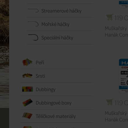
Streamerové háčky
119 
Mořské háčky
Muškařský 
Hanák Com
Speciální háčky
Peří
Srsti
Dubbingy
119 
Dubbingové boxy
Muškařský 
Tělíčkové materiály
Hanák Comp