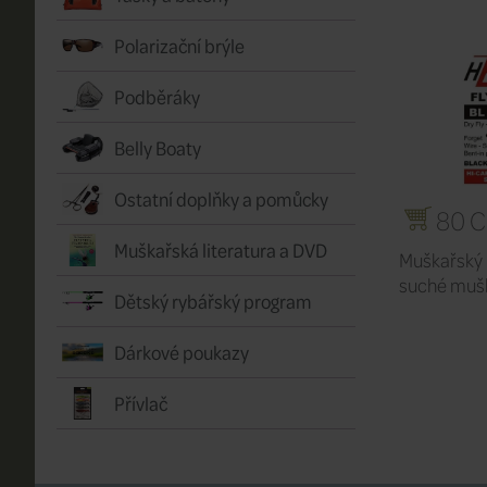
Polarizační brýle
Podběráky
Belly Boaty
Ostatní doplňky a pomůcky
80 
Muškařská literatura a DVD
Muškařský
suché muš
Dětský rybářský program
Dárkové poukazy
Přívlač