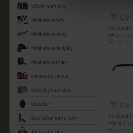
Vázací pomůcky
129 
Muškařské sety
Muškařský
Muškařské pruty
blešivcový
644 bezpr
Muškařské navijáky
Muškařské šňůry
Návazce a vlasce
Krabičky na mušky
Oblečení
169 
Muškařský 
Brodící kalhoty a boty
Mill Short 
Hook bron
Tašky a batohy