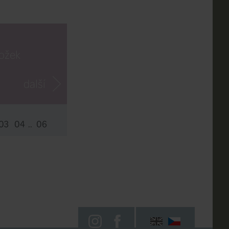
ložek
další
03
04
..
06