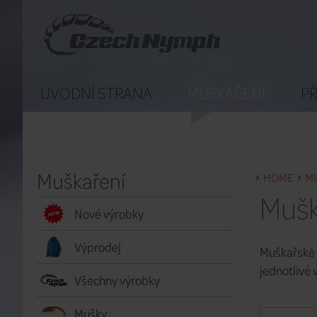
ÚVODNÍ STRANA
MUŠKAŘENÍ
PŘ
Muškaření
HOME
M
Mušk
Nové výrobky
Výprodej
Muškařské 
jednotlivé
Všechny výrobky
Mušky