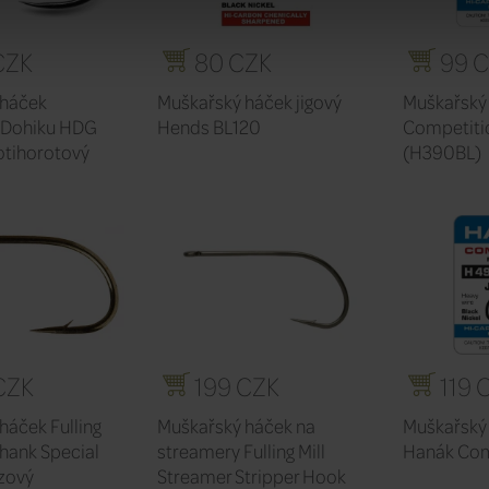
CZK
80 CZK
99 
 háček
Muškařský háček jigový
Muškařský
 Dohiku HDG
Hends BL120
Competiti
otihorotový
(H390BL)
CZK
199 CZK
119 
háček Fulling
Muškařský háček na
Muškařský 
Shank Special
streamery Fulling Mill
Hanák Com
zový
Streamer Stripper Hook