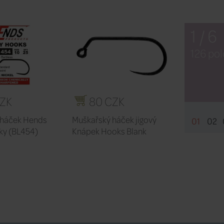
1 / 6
126 po
CZK
80 CZK
 háček Hends
Muškařský háček jigový
01
02
ky (BL454)
Knápek Hooks Blank