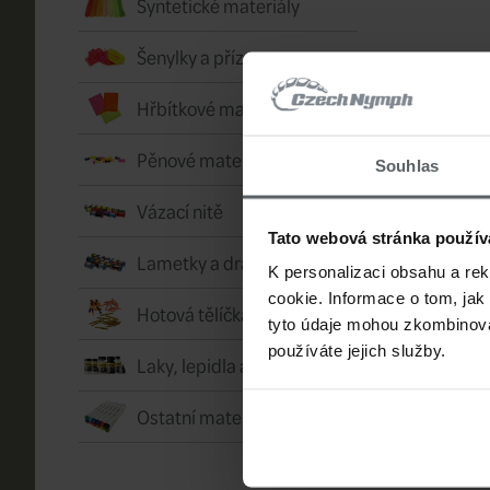
Syntetické materiály
Šenylky a příze
Hřbítkové materiály a fólie
Pěnové materiály
Souhlas
Vázací nitě
199 
Tato webová stránka použív
Lametky a drátky
Muškařský 
K personalizaci obsahu a re
Fulling Mill
cookie. Informace o tom, jak
Hotová tělíčka
bezprotih
tyto údaje mohou zkombinovat
používáte jejich služby.
Laky, lepidla a vosky
Ostatní materiály