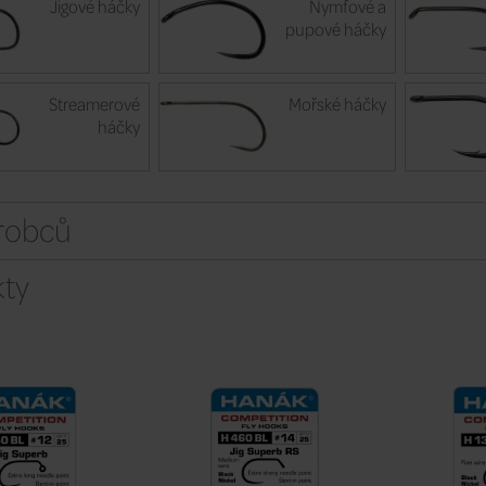
Jigové háčky
Nymfové a
pupové háčky
Streamerové
Mořské háčky
háčky
ýrobců
ty