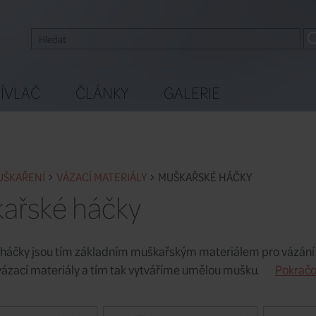
ÍVLAČ
ČLÁNKY
GALERIE
UŠKAŘENÍ
VÁZACÍ MATERIÁLY
MUŠKAŘSKÉ HÁČKY
ařské háčky
háčky jsou tím základním muškařským materiálem pro vázán
 vázací materiály a tím tak vytváříme umělou mušku.
Pokračo