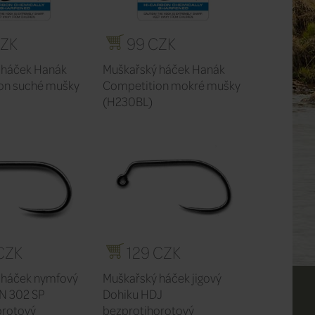
CZK
99 CZK
 háček Hanák
Muškařský háček Hanák
on suché mušky
Competition mokré mušky
(H230BL)
CZK
129 CZK
 háček nymfový
Muškařský háček jigový
N 302 SP
Dohiku HDJ
orotový
bezprotihorotový