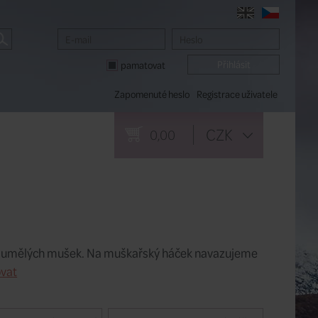
pamatovat
Zapomenuté heslo
Registrace uživatele
CZK
0,00
í umělých mušek. Na muškařský háček navazujeme
vat