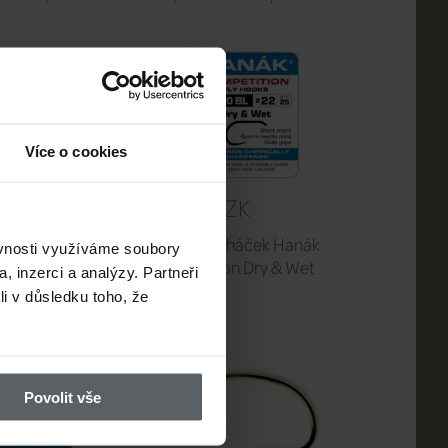
Více o cookies
CZK
99 CZK
háček jigový
Muškařský háček Hanák
ěvnosti využíváme soubory
l Force krátký
Competition Dry & Wet
, inzerci a analýzy. Partneři
orotový
(H150BL)
li v důsledku toho, že
Povolit vše