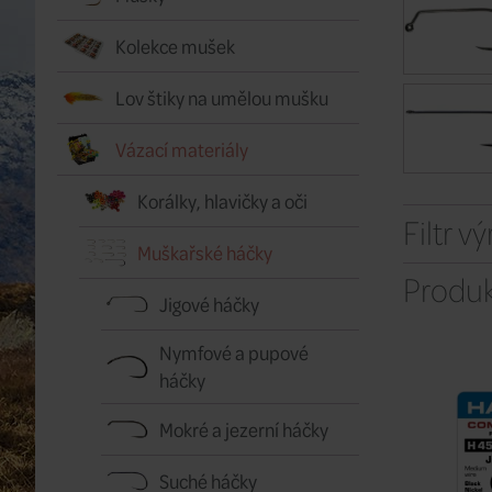
Kolekce mušek
Lov štiky na umělou mušku
Vázací materiály
Korálky, hlavičky a oči
Filtr v
Muškařské háčky
Produk
Jigové háčky
Nymfové a pupové
háčky
Mokré a jezerní háčky
Suché háčky