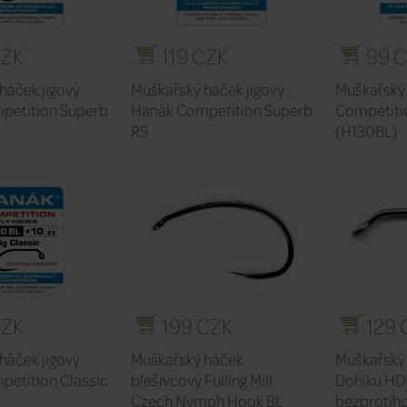
CZK
119 CZK
99 
háček jigový
Muškařský háček jigový
Muškařský
petition Superb
Hanák Competition Superb
Competiti
RS
(H130BL)
CZK
199 CZK
129 
háček jigový
Muškařský háček
Muškařský
etition Classic
blešivcový Fulling Mill
Dohiku HD
Czech Nymph Hook BL
bezprotih