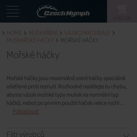
HOME
MUŠKAŘENÍ
VÁZACÍ MATE
MUŠKAŘSKÉ HÁČKY
MOŘSKÉ HÁČK
Mořské háčky
Mořské háčky jsou maximálně ostré há
ošetřené proti reznutí. Rozhodně neděl
abyste vázali mořské typy mušek na no