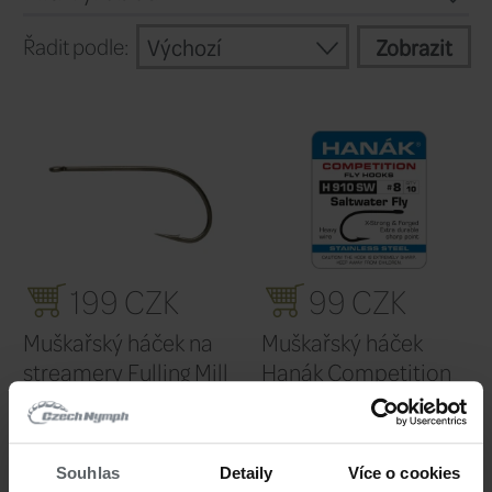
háčků, neboť po prvním použití háček vel
Pokračovat
Filtr výrobců
Výchozí
Řadit podle:
Souhlas
Detaily
Více o cookies