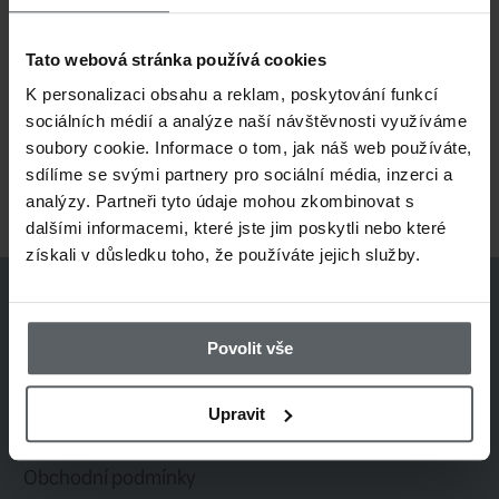
Tato webová stránka používá cookies
K personalizaci obsahu a reklam, poskytování funkcí
sociálních médií a analýze naší návštěvnosti využíváme
199 CZK
99
soubory cookie. Informace o tom, jak náš web používáte,
sdílíme se svými partnery pro sociální média, inzerci a
Muškařský háček na
Muškařs
analýzy. Partneři tyto údaje mohou zkombinovat s
dalšími informacemi, které jste jim poskytli nebo které
streamery Fulling Mill
Hanák C
získali v důsledku toho, že používáte jejich služby.
Streamer Stripper
mořský 
Hook
Povolit vše
1 / 1
Upravit
2 položky