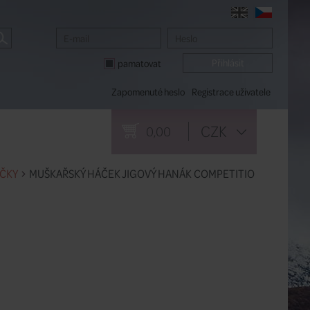
pamatovat
Zapomenuté heslo
Registrace uživatele
CZK
0,00
ÁČKY
MUŠKAŘSKÝ HÁČEK JIGOVÝ HANÁK COMPETITIO