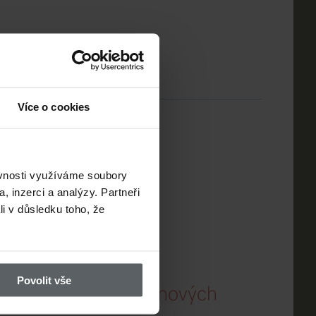
Více o cookies
ké háčky
ěvnosti využíváme soubory
, inzerci a analýzy. Partneři
li v důsledku toho, že
k na ně vlastně navázat?
Povolit vše
 pro vázání tungstenových