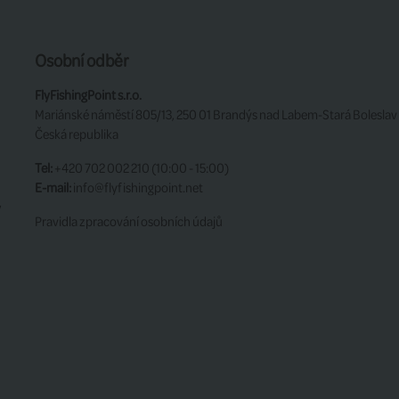
Osobní odběr
FlyFishingPoint s.r.o.
Mariánské náměstí 805/13, 250 01 Brandýs nad Labem-Stará Boleslav
Česká republika
Tel:
+420 702 002 210 (10:00 - 15:00)
E-mail:
info@flyfishingpoint.net
y
Pravidla zpracování osobních údajů