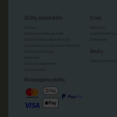
Služby zákazníkům
O nás
Kontakt
Naše mise
Základní pravidla obchodu
CzechNymph tým
Zasílání zboží a poštovné po ČR
Dodavatelé
Zasílání zboží a poštovné na Slovensko
Revíry
Obchodní podmínky
Registrace
Doporučené revír
Sledování objednávek
Správa cookies
Akceptujeme platby