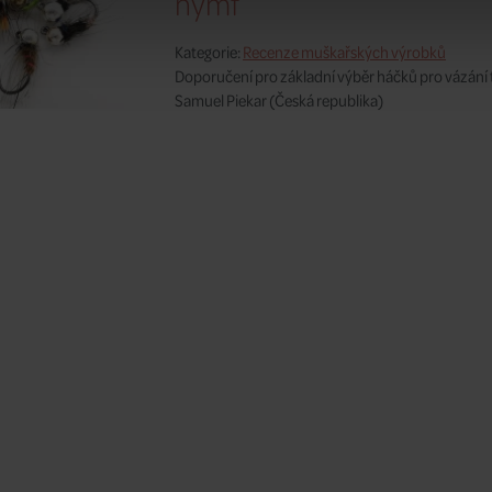
nymf
Kategorie:
Recenze muškařských výrobků
Doporučení pro základní výběr háčků pro vázán
Samuel Piekar
(Česká republika)