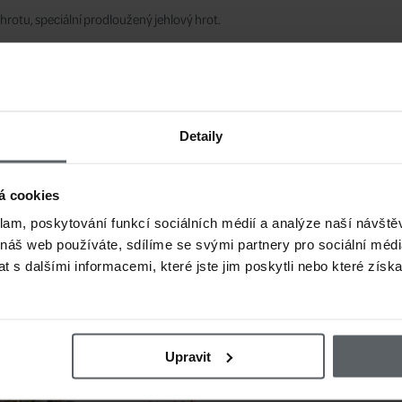
hrotu, speciální prodloužený jehlový hrot.
ak Competition
JÍCÍ
Detaily
y
á cookies
Nejprodávanější muškařs
klam, poskytování funkcí sociálních médií a analýze naší návšt
 náš web používáte, sdílíme se svými partnery pro sociální média
Kategorie:
Vázání umělých mušek
 s dalšími informacemi, které jste jim poskytli nebo které získa
Které háčky se nejlépe prodávají a jaké typy muše
Pavel Adamovský
(Česká republika)
Upravit
TOP 5 muškařských háčků