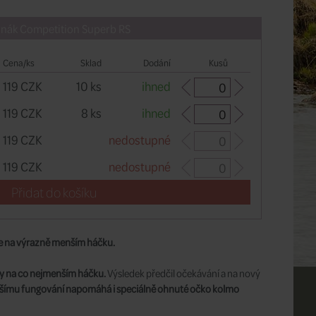
Hanák Competition Superb RS
Cena/ks
Sklad
Dodání
Kusů
119 CZK
10 ks
ihned
119 CZK
8 ks
ihned
119 CZK
nedostupné
119 CZK
nedostupné
lépe na výrazně menším háčku.
ky na co nejmenším háčku.
Výsledek předčil očekávání a na nový
pšímu fungování napomáhá i speciálně ohnuté očko kolmo