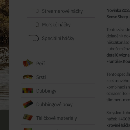
Streamerové háčky
Novinka 2025 
Sense Sharp –
Mořské háčky
Tento závodní
doladěn k dok
Speciální háčky
několikanáso
Lubošem Roz
detailů význa
František Kou
Peří
Tento speciál
Srsti
zcela nového 
kombinaci s 
Dubbingy
označení RS =
slimmer -
menš
Dubbingové boxy
Smyslem toho
Tělíčkové materiály
háček H460BL 
k rovině háčk