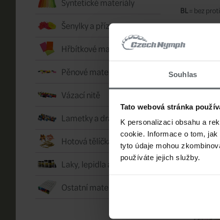
Syntetické materiály
BL
= bez proti
Šenylky a příze
Výrobce:
Han
Hřbítkové materiály a fólie
SOUVISE
Pěnové materiály
Souhlas
Článk
Vázací nitě
Tato webová stránka použív
Lametky a drátky
K personalizaci obsahu a re
cookie. Informace o tom, jak
Hotová tělíčka
tyto údaje mohou zkombinovat
používáte jejich služby.
Laky, lepidla a vosky
Ostatní materiály