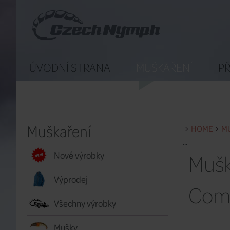
ÚVODNÍ STRANA
MUŠKAŘENÍ
PŘ
Muškaření
HOME
M
...
Mušk
Nové výrobky
Výprodej
Comp
Všechny výrobky
Mušky