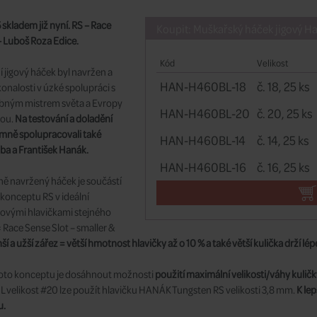
skladem již nyní. RS – Race
Koupit: Muškařský háček jigový 
 Luboš Roza Edice.
Kód
Velikost
 jigový háček byl navržen a
HAN-H460BL-18
č. 18, 25 ks
onalosti v úzké spolupráci s
bným mistrem světa a Evropy
HAN-H460BL-20
č. 20, 25 ks
ou.
Na testování a doladění
mně spolupracovali také
HAN-H460BL-14
č. 14, 25 ks
ba a František Hanák.
HAN-H460BL-16
č. 16, 25 ks
ně navržený háček je součástí
konceptu RS v ideální
novými hlavičkami stejného
 Race Sense Slot – smaller &
í a užší zářez = větší hmotnost hlavičky až o 10 % a také větší kulička drží 
to konceptu je dosáhnout možnosti
použití maximální velikosti/váhy kulič
velikost #20 lze použít hlavičku HANÁK Tungsten RS velikosti 3,8 mm.
K le
u.