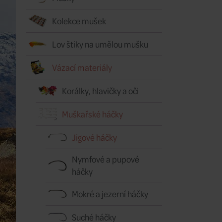
Kolekce mušek
Lov štiky na umělou mušku
Vázací materiály
Korálky, hlavičky a oči
Muškařské háčky
Jigové háčky
Nymfové a pupové
háčky
Mokré a jezerní háčky
Suché háčky