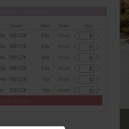
tition UV+ Světle růžová
Cena/ks
Sklad
Dodání
Kusů
 ks
199 CZK
2 ks
ihned
 ks
199 CZK
6 ks
ihned
 ks
199 CZK
3 ks
ihned
 ks
199 CZK
5 ks
ihned
 ks
199 CZK
1 ks
ihned
ks
199 CZK
1 ks
ihned