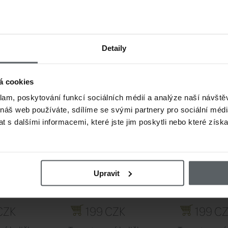
mm ,2,8 mm, 3,3 mm , 3,8 mm , 4,6 mm a 5,5 mm
 ,2,8 mm, 3,3 mm a 3,8 mm po 15 ks, 4,6 mm po 10ks, a 5,5 mm po 7 ks.
ak Competition
Detaily
JÍCÍ
á cookies
ející produkty
klam, poskytování funkcí sociálních médií a analýze naší návšt
 náš web používáte, sdílíme se svými partnery pro sociální média
 s dalšími informacemi, které jste jim poskytli nebo které získa
Upravit
CZK
199 CZK
199 C