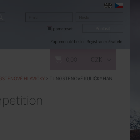
pamatovat
Zapomenuté heslo
Registrace uživatele
CZK
0,00
GSTENOVÉ HLAVIČKY
TUNGSTENOVÉ KULIČKY HAN
petition