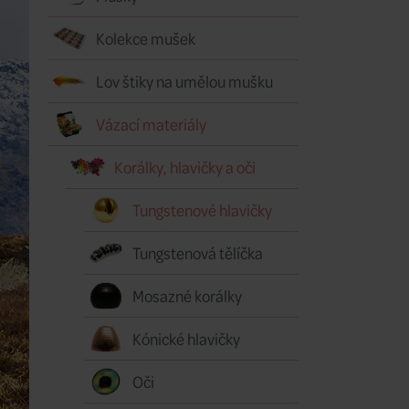
Kolekce mušek
Lov štiky na umělou mušku
Vázací materiály
Korálky, hlavičky a oči
Tungstenové hlavičky
Tungstenová tělíčka
Mosazné korálky
Kónické hlavičky
Oči