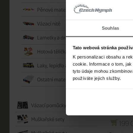
Velikosti:
2,3 
Pěnové materiály
Balení:
2,3 mm
Vázací nitě
Výrobce:
Han
Souhlas
Lametky a drátky
SOUVISE
Tato webová stránka použív
Hotová tělíčka
Souvis
K personalizaci obsahu a re
Laky, lepidla a vosky
cookie. Informace o tom, jak
tyto údaje mohou zkombinovat
Ostatní materiály
používáte jejich služby.
Vázací pomůcky
Muškařské sety
199 
Muškařské pruty