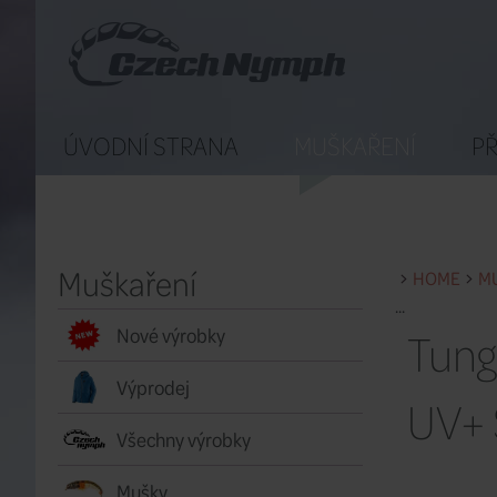
ÚVODNÍ STRANA
MUŠKAŘENÍ
PŘ
Muškaření
HOME
M
...
Tung
Nové výrobky
Výprodej
UV+ 
Všechny výrobky
Mušky