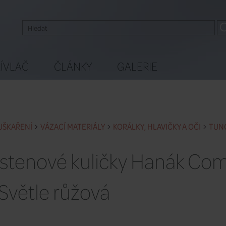
ÍVLAČ
ČLÁNKY
GALERIE
UŠKAŘENÍ
VÁZACÍ MATERIÁLY
KORÁLKY, HLAVIČKY A OČI
TUN
stenové kuličky Hanák Com
Světle růžová