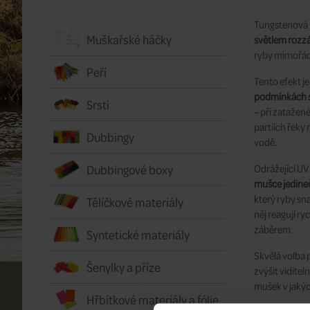
Tungstenová 
Muškařské háčky
světlem rozzá
ryby mimořádn
Peří
Tento efekt je
podmínkách se
Srsti
– při zatažené
partiích řeky
Dubbingy
vodě.
Dubbingové boxy
Odrážející U
mušce jedineč
který ryby sn
Tělíčkové materiály
něj reagují ry
záběrem.
Syntetické materiály
Skvělá volba p
Šenylky a příze
zvýšit viditel
mušek v jaký
Hřbítkové materiály a fólie