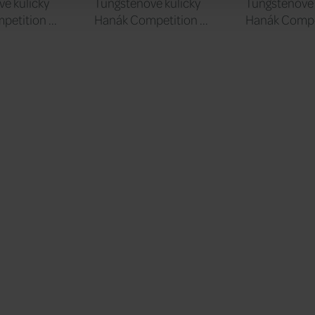
é kuličky
Tungstenové kuličky
Tungstenové 
etition ...
Hanák Competition ...
Hanák Compet