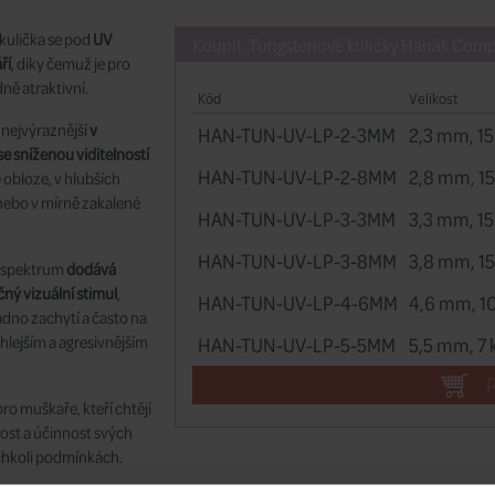
kulička se pod
UV
Koupit: Tungstenové kuličky Hanák Compe
ří
, díky čemuž je pro
ě atraktivní.
Kód
Velikost
 nejvýraznější
v
HAN-TUN-UV-LP-2-3MM
2,3 mm, 15
 sníženou viditelností
HAN-TUN-UV-LP-2-8MM
2,8 mm, 15
 obloze, v hlubších
 nebo v mírně zakalené
HAN-TUN-UV-LP-3-3MM
3,3 mm, 15
HAN-TUN-UV-LP-3-8MM
3,8 mm, 15
V spektrum
dodává
ný vizuální stimul
,
HAN-TUN-UV-LP-4-6MM
4,6 mm, 10
adno zachytí a často na
chlejším a agresivnějším
HAN-TUN-UV-LP-5-5MM
5,5 mm, 7 
ro muškaře, kteří chtějí
nost a účinnost svých
chkoli podmínkách.