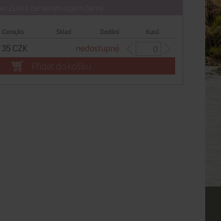
er Zulu s červeným tipem černý
Cena/ks
Sklad
Dodání
Kusů
35 CZK
nedostupné