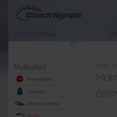
ÚVODNÍ STRANA
MUŠKAŘENÍ
PŘ
Muškaření
HOME
M
Mokr
Nové výrobky
čern
Výprodej
Všechny výrobky
Mušky