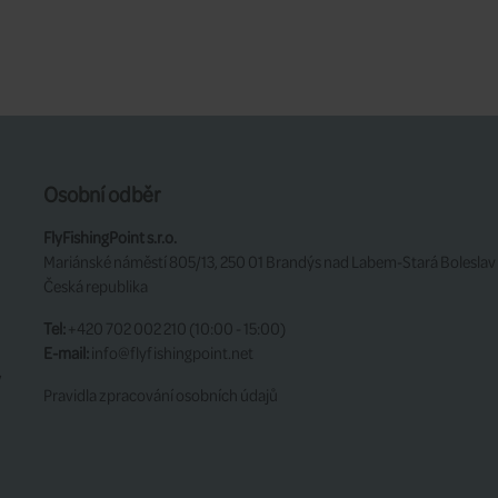
Osobní odběr
FlyFishingPoint s.r.o.
Mariánské náměstí 805/13, 250 01 Brandýs nad Labem-Stará Boleslav
Česká republika
Tel:
+420 702 002 210 (10:00 - 15:00)
E-mail:
info@flyfishingpoint.net
y
Pravidla zpracování osobních údajů