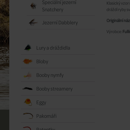
Speciální jezerní
Klasický vzor
Snatchery
dráždí ryby 
Originální náz
Jezerní Dabblery
Výrobce:
Fulli
Lury a dráždidla
Bloby
Booby nymfy
Booby streamery
Eggy
Pakomáři
Patentky