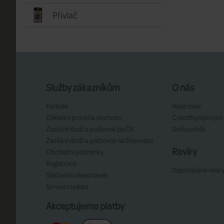
Přívlač
Služby zákazníkům
O nás
Kontakt
Naše mise
Základní pravidla obchodu
CzechNymph tým
Zasílání zboží a poštovné po ČR
Dodavatelé
Zasílání zboží a poštovné na Slovensko
Revíry
Obchodní podmínky
Registrace
Doporučené revír
Sledování objednávek
Správa cookies
Akceptujeme platby