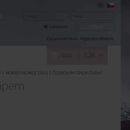
pamatovat
Zapomenuté heslo
Registrace uživatele
CZK
0,00
I
MOKRÝ PALMER ZULU S ČERVENÝM TIPEM ČERNÝ
tipem