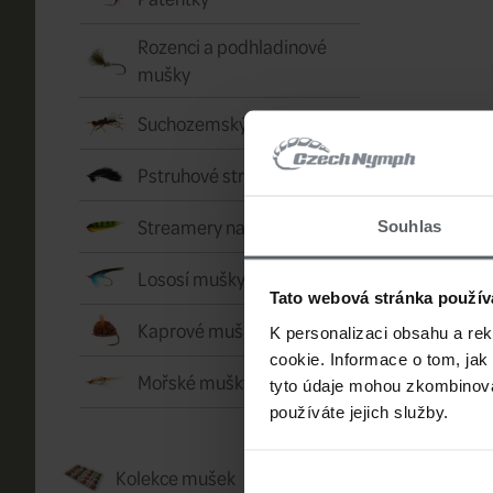
Rozenci a podhladinové
mušky
Suchozemský hmyz
Pstruhové streamery
Streamery na dravce
Souhlas
Lososí mušky
Tato webová stránka použív
Kaprové mušky
K personalizaci obsahu a re
cookie. Informace o tom, jak
Mořské mušky
tyto údaje mohou zkombinovat
používáte jejich služby.
Kolekce mušek