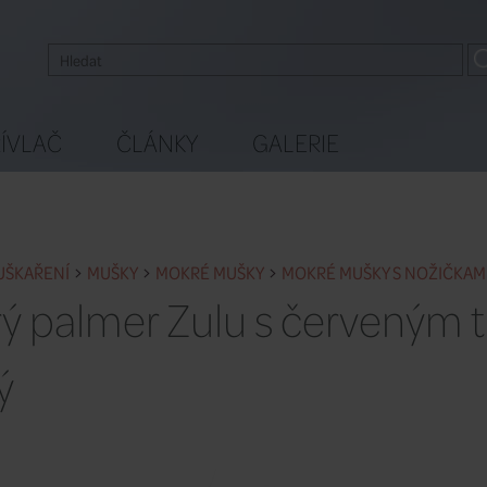
ÍVLAČ
ČLÁNKY
GALERIE
UŠKAŘENÍ
MUŠKY
MOKRÉ MUŠKY
MOKRÉ MUŠKY S NOŽIČKAM
ý palmer Zulu s červeným 
ý