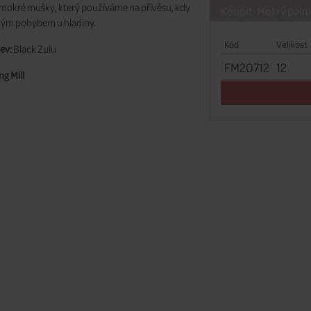
 mokré mušky, který používáme na přívěsu, kdy
Koupit: Mokrý palm
svým pohybem u hladiny.
Kód
Velikost
ev:
Black Zulu
FM20712
12
ng Mill