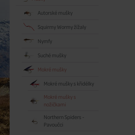
Autorské mušky
Squirmy Wormy žížaly
Nymfy
Suché mušky
Mokré mušky
Mokré mušky s křidélky
Mokré mušky s
nožičkami
Northern Spiders -
Pavoučci