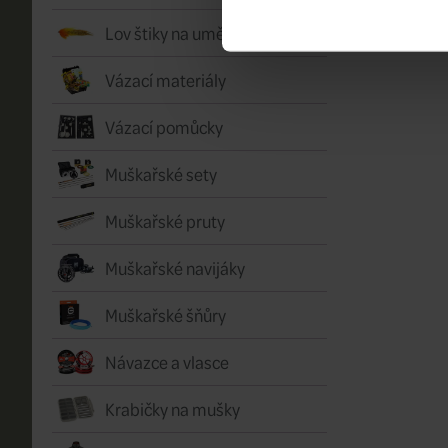
Lov štiky na umělou mušku
Vázací materiály
Vázací pomůcky
Muškařské sety
Muškařské pruty
Muškařské navijáky
Muškařské šňůry
Návazce a vlasce
Krabičky na mušky