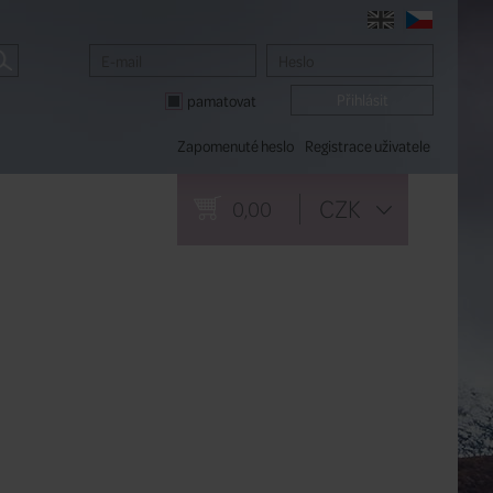
pamatovat
Zapomenuté heslo
Registrace uživatele
CZK
0,00