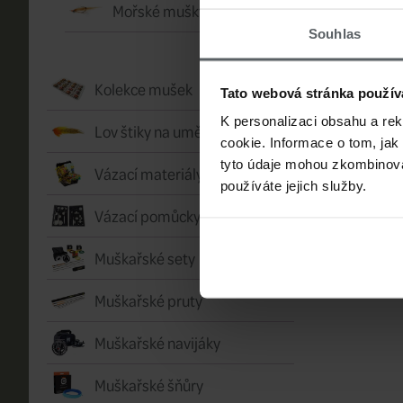
Mořské mušky
Souhlas
Kolekce mušek
Tato webová stránka použív
K personalizaci obsahu a re
Lov štiky na umělou mušku
cookie. Informace o tom, jak
tyto údaje mohou zkombinovat
Vázací materiály
používáte jejich služby.
Vázací pomůcky
Muškařské sety
Muškařské pruty
Muškařské navijáky
Muškařské šňůry