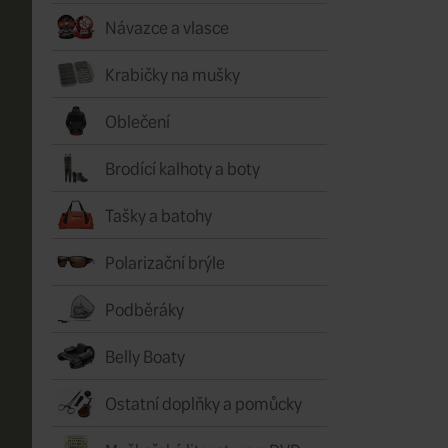
Návazce a vlasce
Krabičky na mušky
Oblečení
Brodící kalhoty a boty
Tašky a batohy
Polarizační brýle
Podběráky
Belly Boaty
Ostatní doplňky a pomůcky