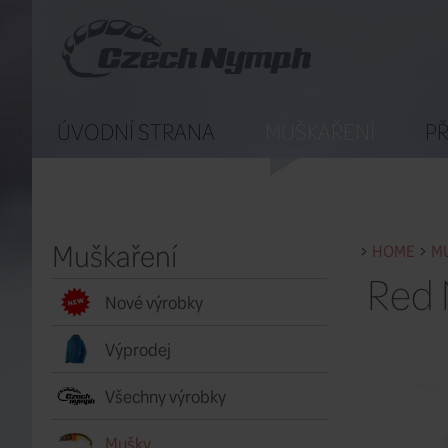
ÚVODNÍ STRANA
MUŠKAŘENÍ
PŘ
Muškaření
HOME
M
Red 
Nové výrobky
Výprodej
Všechny výrobky
Mušky