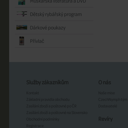
Muškařská literatura a DVD
Dětský rybářský program
Dárkové poukazy
Přívlač
Služby zákazníkům
O nás
Kontakt
Naše mise
Základní pravidla obchodu
CzechNymph tým
Zasílání zboží a poštovné po ČR
Dodavatelé
Zasílání zboží a poštovné na Slovensko
Revíry
Obchodní podmínky
Registrace