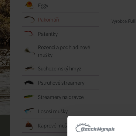
Eggy
Pakomáři
Výrobce:
Fulli
Patentky
Rozenci a podhladinové
mušky
Suchozemský hmyz
Pstruhové streamery
Streamery na dravce
Lososí mušky
Kaprové mušky