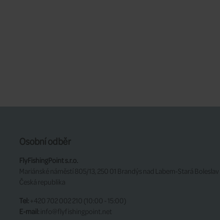
Osobní odběr
FlyFishingPoint s.r.o.
Mariánské náměstí 805/13, 250 01 Brandýs nad Labem-Stará Boleslav
Česká republika
Tel:
+420 702 002 210 (10:00 - 15:00)
E-mail:
info@flyfishingpoint.net