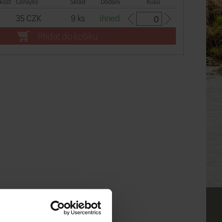
kost
Cena/ks
Sklad
Dodání
Kusů
35 CZK
9 ks
ihned