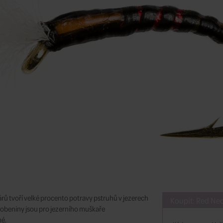
ů tvoří velké procento potravy pstruhů v jezerech
Koupit: Red Nec
dobeniny jsou pro jezerního muškaře
né.