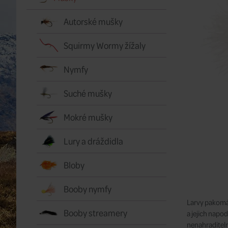
Autorské mušky
Squirmy Wormy žížaly
Nymfy
Suché mušky
Mokré mušky
Lury a dráždidla
Bloby
Booby nymfy
Larvy pakomár
Booby streamery
a jejich napo
nenahraditel