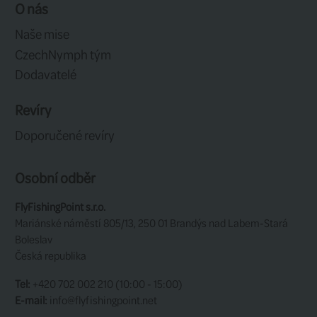
49 CZK
Rozův tungstenový jig s
růžovým tipem ...
Články
Kolekce muše
od Fulling Mill