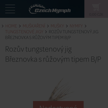
HOME
MUŠKAŘENÍ
MUŠKY
NY
TUNGSTENOVÉ JIGY
ROZŮV TUNGS
BŘEZNOVKA S RŮŽOVÝM TIPEM B/P
Rozův tungstenový jig
Březnovka s růžovým t