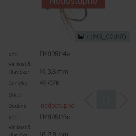
Nedostupn
+ 
FM995114e
Kód: