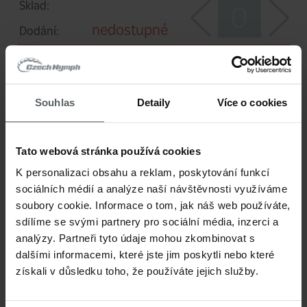
Velikost &
18, 2,4 mm
Hlavička:
49 CZK
Cena/ks:
Souhlas
Detaily
Více o cookies
Sklad:
nedostupné
Tato webová stránka používá cookies
Dodání:
K personalizaci obsahu a reklam, poskytování funkcí
FM995118c
sociálních médií a analýze naší návštěvnosti využíváme
Kód:
soubory cookie. Informace o tom, jak náš web používáte,
sdílíme se svými partnery pro sociální média, inzerci a
Velikost &
analýzy. Partneři tyto údaje mohou zkombinovat s
18, 2,8 mm
Hlavička:
dalšími informacemi, které jste jim poskytli nebo které
získali v důsledku toho, že používáte jejich služby.
49 CZK
Cena/ks: