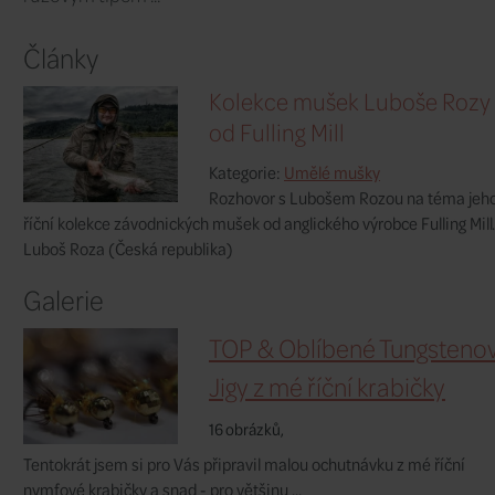
Tungstenový jig podle Luboše Rozy ins
Březnovkou. Originální název: Roza's Vio
Originální název:
Roza's Violet Jig B/L
Výrobce:
Fulling Mill
SOUVISEJÍCÍ
Související produkty