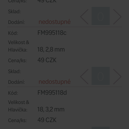
Sklad:
nedostupné
Dodání:
FM995116d
Kód:
Velikost &
16, 3,2 mm
Hlavička:
49 CZK
Cena/ks:
Sklad:
nedostupné
Dodání:
FM995118b
Kód: