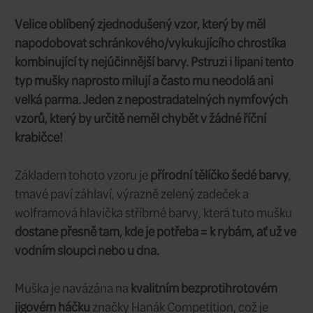
CZN_JGSCS_12
Kód:
12
Velikost:
49 CZK
Cena/ks:
7 ks
Sklad:
ihned
Dodání:
Velice oblíbený zjednodušený vzor, kte