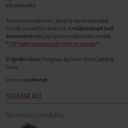
napodobovat schránkového/vykukující
kombinující ty nejúčinnější barvy. Pstruz
typ mušky naprosto milují a často mu 
velká parma. Jeden z nepostradateln
vzorů, který by určitě neměl chybět v ž
krabičce!
Základem tohoto vzoru je
přírodní tělí
tmavé paví záhlaví, výrazně zelený zad
wolframová hlavička stříbrné barvy, kt
dostane přesně tam, kde je potřeba = k 
vodním sloupci nebo u dna.