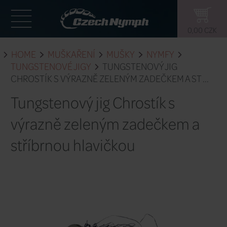
HOME
MUŠKAŘENÍ
MUŠKY
NY
TUNGSTENOVÉ JIGY
TUNGSTENOVÝ
CHROSTÍK S VÝRAZNĚ ZELENÝM ZADEČ
Tungstenový jig Chrostí
výrazně zeleným zade
stříbrnou hlavičkou